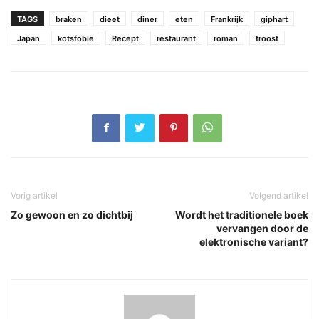
TAGS
braken
dieet
diner
eten
Frankrijk
giphart
Japan
kotsfobie
Recept
restaurant
roman
troost
Vorig artikel
Volgend artikel
Zo gewoon en zo dichtbij
Wordt het traditionele boek
vervangen door de
elektronische variant?