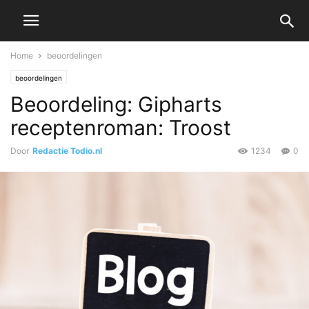
Home
beoordelingen
beoordelingen
Beoordeling: Gipharts
receptenroman: Troost
Door
Redactie Todio.nl
1234
0