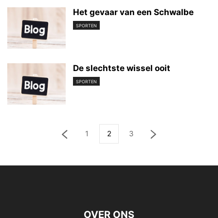
Het gevaar van een Schwalbe
SPORTEN
De slechtste wissel ooit
SPORTEN
1
2
3
OVER ONS