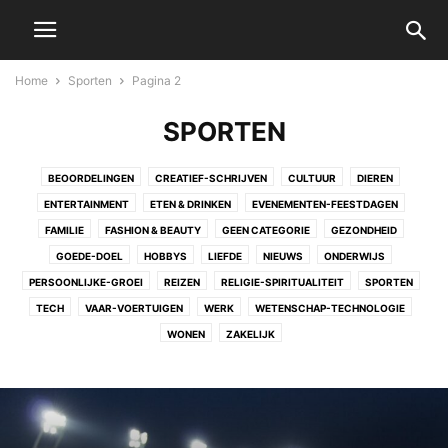
Home
Sporten
Pagina 2
SPORTEN
BEOORDELINGEN
CREATIEF-SCHRIJVEN
CULTUUR
DIEREN
ENTERTAINMENT
ETEN & DRINKEN
EVENEMENTEN-FEESTDAGEN
FAMILIE
FASHION & BEAUTY
GEEN CATEGORIE
GEZONDHEID
GOEDE-DOEL
HOBBYS
LIEFDE
NIEUWS
ONDERWIJS
PERSOONLIJKE-GROEI
REIZEN
RELIGIE-SPIRITUALITEIT
SPORTEN
TECH
VAAR-VOERTUIGEN
WERK
WETENSCHAP-TECHNOLOGIE
WONEN
ZAKELIJK