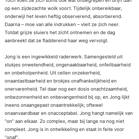
Toch voelt ze zich soms ook wat onbegrepen en drijft dan
op een zijdezachte wolk voort. Tijdelijk onbereikbaar,
onderwijl het leven heftig observerend, absorberend.
Daarna – moe van alle indrukken – vleit ze zich neer.
Totdat grijze sluiers het zicht ontnemen en de dag
aanbreekt dat ze fladderend haar weg vervolgt.
Jong is een ingewikkeld raderwerk. Samengesteld uit
stukjes onwetendheid, ongenaakbaarheid, onfeilbaarheid
en onbeholpenheid. Uit cellen onzekerheid,
onaantastbaarheid en brokjes onafhankelijkheid en
onervarenheid. Tel daar nog een dosis onachtzaamheid,
onbezonnenheid en onbevangenheid bij op, en Jong lijkt
ineens onaangepast onaantrekkelijk; oftewel
onaanvaardbaar en onacceptabel. Jong hangt namelijk van
“on” aan elkaar. Zo complex, maar bij lange na nog niet
compleet. Jong is in ontwikkeling en staat in feite voor
“onaf”.