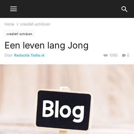
Home
creatief-schrijven
creatief-schrijven
Een leven lang Jong
Door
Redactie Todio.nl
1065
0