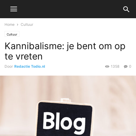
Home
Cultuur
Cultuur
Kannibalisme: je bent om op
te vreten
Door
Redactie Todio.nl
1358
0