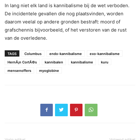
In lang niet elk land is kannibalisme bij de wet verboden.
De incidentele gevallen die nog plaatsvinden, worden
daarom veelal op andere gronden bestraft: moord of
grafschennis bijvoorbeeld, of het verstoren van de rust
van de overledene.
TAGS
Columbus
endo-kannibalisme
exo-kannibalisme
HernÃ¡n CortÃ©s
kannibalen
kannibalisme
kuru
mensenoffers
myoglobine
Vorig artikel
Volgend artikel