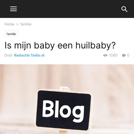
Home
familie
familie
Is mijn baby een huilbaby?
Door
Redactie Todio.nl
1060
0