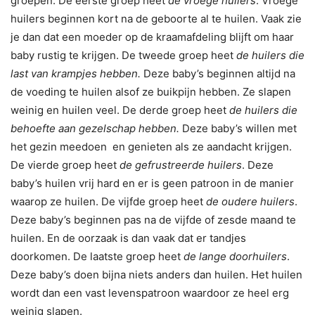
groepen. De eerste groep heet
de vroege huilers
. Vroege
huilers beginnen kort na de geboorte al te huilen. Vaak zie
je dan dat een moeder op de kraamafdeling blijft om haar
baby rustig te krijgen. De tweede groep heet
de huilers die
last van krampjes hebben.
Deze baby’s beginnen altijd na
de voeding te huilen alsof ze buikpijn hebben. Ze slapen
weinig en huilen veel. De derde groep heet
de huilers die
behoefte aan gezelschap hebben.
Deze baby’s willen met
het gezin meedoen en genieten als ze aandacht krijgen.
De vierde groep heet
de gefrustreerde huilers
. Deze
baby’s huilen vrij hard en er is geen patroon in de manier
waarop ze huilen. De vijfde groep heet
de oudere huilers
.
Deze baby’s beginnen pas na de vijfde of zesde maand te
huilen. En de oorzaak is dan vaak dat er tandjes
doorkomen. De laatste groep heet
de lange doorhuilers
.
Deze baby’s doen bijna niets anders dan huilen. Het huilen
wordt dan een vast levenspatroon waardoor ze heel erg
weinig slapen.