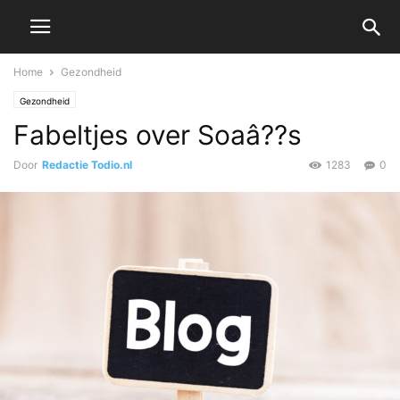
Home
Gezondheid
Gezondheid
Fabeltjes over Soaâ??s
Door
Redactie Todio.nl
1283
0