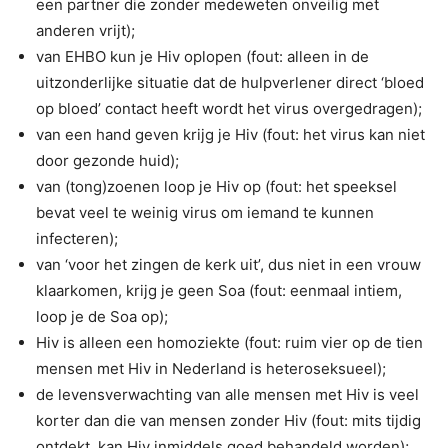
een partner die zonder medeweten onveilig met
anderen vrijt);
van EHBO kun je Hiv oplopen (fout: alleen in de
uitzonderlijke situatie dat de hulpverlener direct ‘bloed
op bloed’ contact heeft wordt het virus overgedragen);
van een hand geven krijg je Hiv (fout: het virus kan niet
door gezonde huid);
van (tong)zoenen loop je Hiv op (fout: het speeksel
bevat veel te weinig virus om iemand te kunnen
infecteren);
van ‘voor het zingen de kerk uit’, dus niet in een vrouw
klaarkomen, krijg je geen Soa (fout: eenmaal intiem,
loop je de Soa op);
Hiv is alleen een homoziekte (fout: ruim vier op de tien
mensen met Hiv in Nederland is heteroseksueel);
de levensverwachting van alle mensen met Hiv is veel
korter dan die van mensen zonder Hiv (fout: mits tijdig
ontdekt, kan Hiv inmiddels goed behandeld worden);