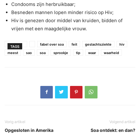
Condooms zijn herbruikbaar;
Besneden mannen lopen minder risico op Hiv;
Hiv is genezen door middel van kruiden, bidden of
vrijen met een maagdelijke vrouw.
fabel over soa
feit
geslachtsziekte
hiv
TAGS
meest
sao
soa
sprookje
tip
waar
waarheid
Vorig artikel
Volgend artikel
Opgesloten in Amerika
Soa ontdekt: en dan?