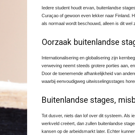
Iedere student houdt ervan, buitenlandse stages
Curaçao of gewoon even lekker naar Finland. He
als normaal wordt beschouwd, alleen is dit wel
Oorzaak buitenlandse sta
Internationalisering en globalisering zijn kernb
verweving neemt steeds grotere porties aan, en 
Door de toenemende afhankelijkheid van ander
waarbij eenvoudigweg uitwisselingsstages hore
Buitenlandse stages, misb
Tot dusver, niets dan lof over dit systeem. Als i
werkveld creëert, dan zullen buitenlandse stag
kansen op de arbeidsmarkt later. Echter kunnen