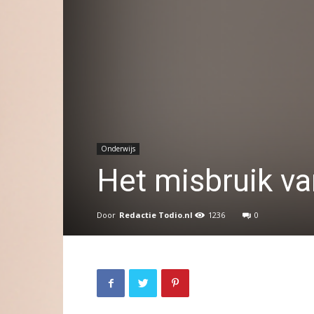
Onderwijs
Het misbruik va
Door
Redactie Todio.nl
1236
0