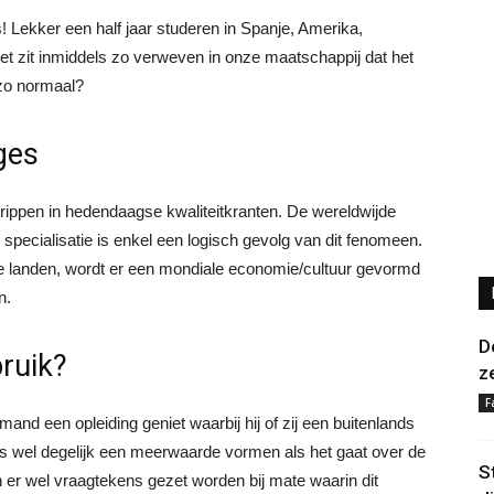
! Lekker een half jaar studeren in Spanje, Amerika,
t zit inmiddels zo verweven in onze maatschappij dat het
 zo normaal?
ges
egrippen in hedendaagse kwaliteitkranten. De wereldwijde
specialisatie is enkel een logisch gevolg van dit fenomeen.
e landen, wordt er een mondiale economie/cultuur gevormd
n.
D
ruik?
z
F
emand een opleiding geniet waarbij hij of zij een buitenlands
es wel degelijk een meerwaarde vormen als het gaat over de
S
 er wel vraagtekens gezet worden bij mate waarin dit