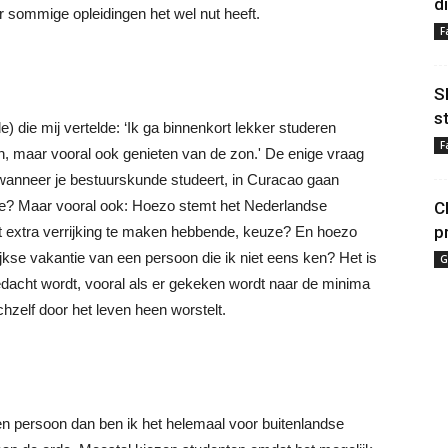
d
 sommige opleidingen het wel nut heeft.
F
S
s
 die mij vertelde: ‘Ik ga binnenkort lekker studeren
F
en, maar vooral ook genieten van de zon.' De enige vraag
, wanneer je bestuurskunde studeert, in Curacao gaan
e? Maar vooral ook: Hoezo stemt het Nederlandse
C
p
t extra verrijking te maken hebbende, keuze? En hoezo
lijkse vakantie van een persoon die ik niet eens ken? Het is
G
gedacht wordt, vooral als er gekeken wordt naar de minima
hzelf door het leven heen worstelt.
n persoon dan ben ik het helemaal voor buitenlandse