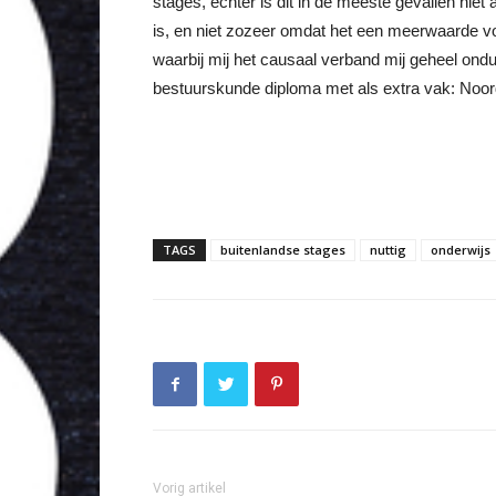
stages, echter is dit in de meeste gevallen nie
is, en niet zozeer omdat het een meerwaarde 
waarbij mij het causaal verband mij geheel onduid
bestuurskunde diploma met als extra vak: Noo
TAGS
buitenlandse stages
nuttig
onderwijs
Vorig artikel