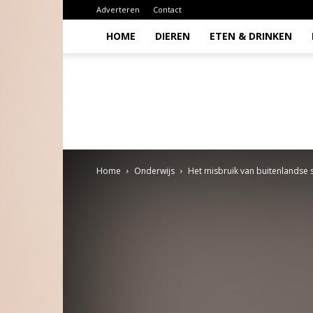
Adverteren
Contact
HOME
DIEREN
ETEN & DRINKEN
Todio
Home
Onderwijs
Het misbruik van buitenlandse 