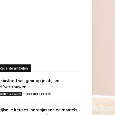
Recente artikelen
e invloed van geur op je stijl en
elfvertrouwen
Redactie Todio.nl
ashion & beauty
tijlvolle keuzes: herenjassen en mantels