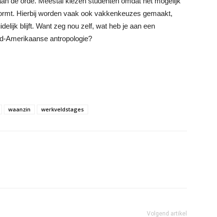
t aan de orde. Meestal kiezen studenten omdat het mogelijk
vormt. Hierbij worden vaak ook vakkenkeuzes gemaakt,
elijk blijft. Want zeg nou zelf, wat heb je aan een
rd-Amerikaanse antropologie?
waanzin
werkveldstages
Volgend artikel