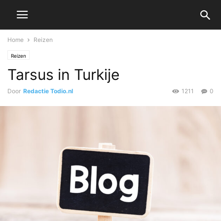
Home
Reizen
Reizen
Tarsus in Turkije
Door
Redactie Todio.nl
1211
0