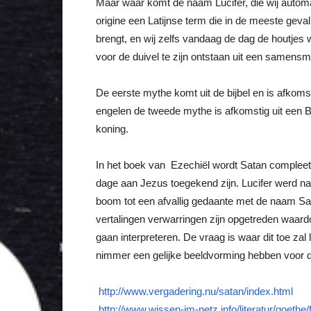
Maar waar komt de naam Lucifer, die wij automa
origine een Latijnse term die in de meeste gev
brengt, en wij zelfs vandaag de dag de houtjes
voor de duivel te zijn ontstaan uit een samens
De eerste mythe komt uit de bijbel en is afkoms
engelen de tweede mythe is afkomstig uit een B
koning.
In het boek van Ezechiël wordt Satan complee
dage aan Jezus toegekend zijn. Lucifer werd na
boom tot een afvallig gedaante met de naam Satan
vertalingen verwarringen zijn opgetreden waard
gaan interpreteren. De vraag is waar dit toe zal l
nimmer een gelijke beeldvorming hebben voor dit 
http://www.vergadering.nu/satan/index.html
http://www.wissen-im-netz.info/literatur/goethe