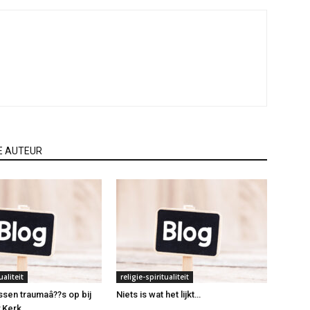
E AUTEUR
ualiteit
religie-spiritualiteit
ssen traumaâ??s op bij
Niets is wat het lijkt…
 Kerk