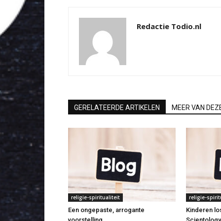
Redactie Todio.nl
GERELATEERDE ARTIKELEN
MEER VAN DEZ
religie-spiritualiteit
religie-spirit
Een ongepaste, arrogante
Kinderen lo
voorstelling
Scientology