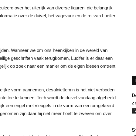
eerd over het uiterlijk van diverse figuren, die belangrijk
r informatie over de duivel, het vagevuur en de rol van Lucifer.
 tijden. Wanneer we om ons heenkijken in de wereld van
heilige geschriften vaak terugkomen, Lucifer is er daar een
elijk op zoek naar een manier om de eigen ideeën omtrent
elijke vorm aannemen, desalniettemin is het niet verboden
D
ante toe te kennen. Toch wordt de duivel vandaag afgebeeld
z
gelijk een engel met vleugels in de vorm van een omgekeerd
F
fgenomen zijn daar hij niet meer hoeft te zweven om over
S