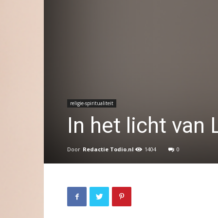
religie-spiritualiteit
In het licht van 
Door
Redactie Todio.nl
1404
0