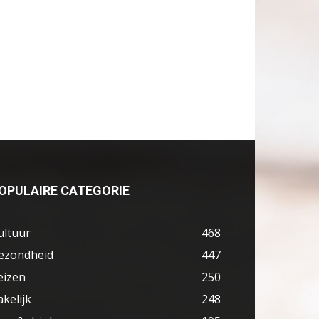
OPULAIRE CATEGORIE
ultuur
468
ezondheid
447
eizen
250
akelijk
248