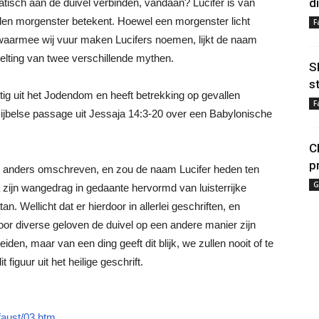
d
tisch aan de duivel verbinden, vandaan? Lucifer is van
allen morgenster betekent. Hoewel een morgenster licht
F
 waarmee wij vuur maken Lucifers noemen, lijkt de naam
melting van twee verschillende mythen.
S
s
tig uit het Jodendom en heeft betrekking op gevallen
F
ijbelse passage uit Jessaja 14:3-20 over een Babylonische
C
p
t anders omschreven, en zou de naam Lucifer heden ten
G
 zijn wangedrag in gedaante hervormd van luisterrijke
. Wellicht dat er hierdoor in allerlei geschriften, en
oor diverse geloven de duivel op een andere manier zijn
eiden, maar van een ding geeft dit blijk, we zullen nooit of te
figuur uit het heilige geschrift.
/faust/03.htm