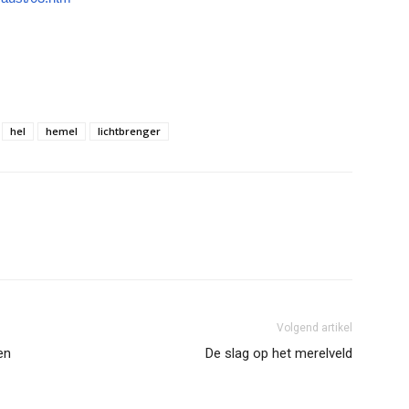
hel
hemel
lichtbrenger
Volgend artikel
en
De slag op het merelveld