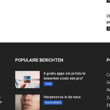
F
C
p
G
POPULAIRE BERICHTEN
P
6 gratis apps om je foto te
C
bewerken zoals een pro!
G
Tech
R
Z
n
Herpesvirus in de neus
er
Gezondheid
E