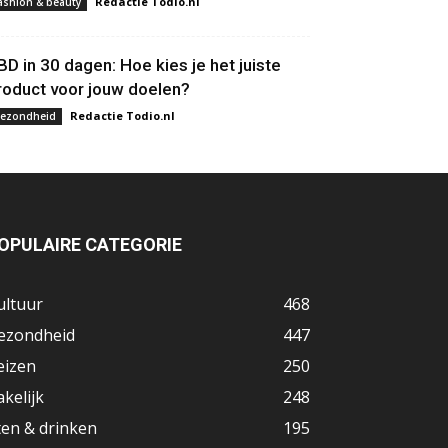
Redactie Todio.nl
ashion & beauty
BD in 30 dagen: Hoe kies je het juiste
roduct voor jouw doelen?
Redactie Todio.nl
ezondheid
OPULAIRE CATEGORIE
ultuur
468
ezondheid
447
eizen
250
akelijk
248
ten & drinken
195