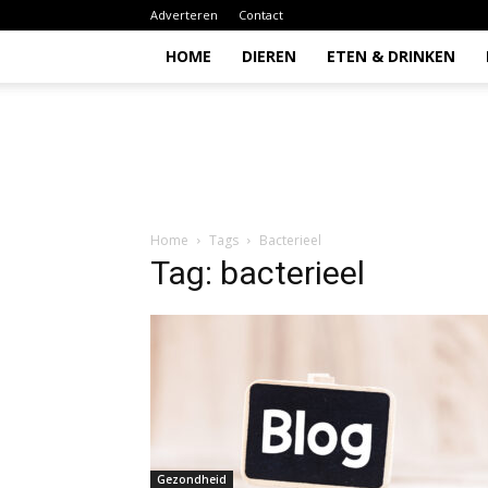
Adverteren
Contact
HOME
DIEREN
ETEN & DRINKEN
Todio
Home
Tags
Bacterieel
Tag: bacterieel
Gezondheid