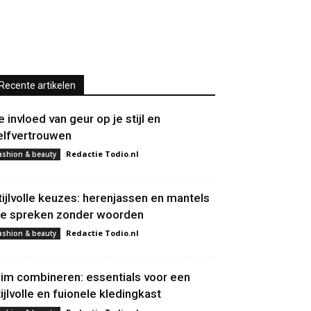
Recente artikelen
e invloed van geur op je stijl en
elfvertrouwen
Redactie Todio.nl
ashion & beauty
tijlvolle keuzes: herenjassen en mantels
ie spreken zonder woorden
Redactie Todio.nl
ashion & beauty
lim combineren: essentials voor een
tijlvolle en fuionele kledingkast