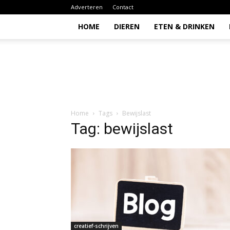
Adverteren
Contact
HOME
DIEREN
ETEN & DRINKEN
Todio
Home
Tags
Bewijslast
Tag: bewijslast
creatief-schrijven