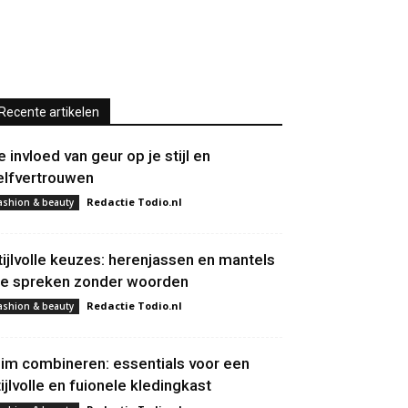
Recente artikelen
e invloed van geur op je stijl en
elfvertrouwen
Redactie Todio.nl
ashion & beauty
tijlvolle keuzes: herenjassen en mantels
ie spreken zonder woorden
Redactie Todio.nl
ashion & beauty
lim combineren: essentials voor een
tijlvolle en fuionele kledingkast