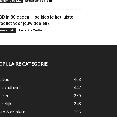
Redactie Todio.nl
ashion & beauty
BD in 30 dagen: Hoe kies je het juiste
roduct voor jouw doelen?
Redactie Todio.nl
ezondheid
OPULAIRE CATEGORIE
ultuur
468
ezondheid
447
eizen
250
akelijk
248
ten & drinken
195