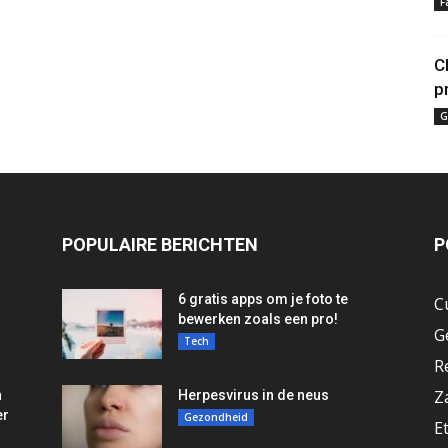
F
C
p
G
POPULAIRE BERICHTEN
P
6 gratis apps om je foto te
C
bewerken zoals een pro!
G
Tech
R
Z
n
Herpesvirus in de neus
er
Gezondheid
E