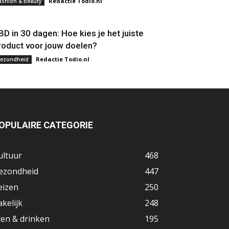
Redactie Todio.nl
ashion & beauty
BD in 30 dagen: Hoe kies je het juiste
roduct voor jouw doelen?
Redactie Todio.nl
ezondheid
OPULAIRE CATEGORIE
ultuur
468
ezondheid
447
eizen
250
akelijk
248
ten & drinken
195