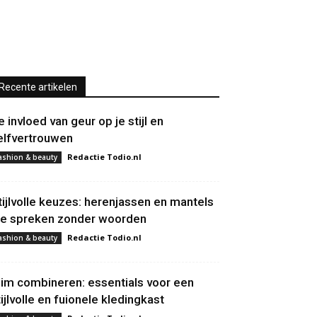
Recente artikelen
e invloed van geur op je stijl en
elfvertrouwen
Redactie Todio.nl
ashion & beauty
tijlvolle keuzes: herenjassen en mantels
ie spreken zonder woorden
Redactie Todio.nl
ashion & beauty
lim combineren: essentials voor een
tijlvolle en fuionele kledingkast