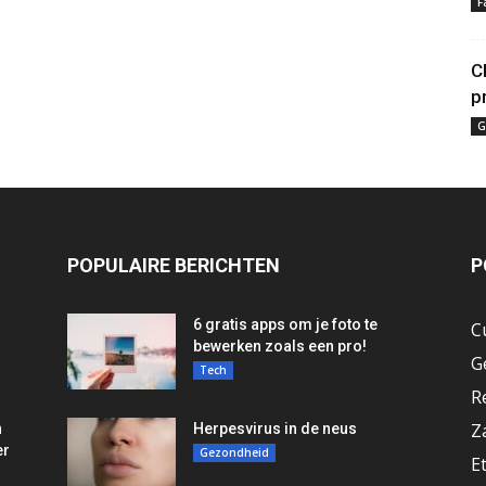
F
C
p
G
POPULAIRE BERICHTEN
P
6 gratis apps om je foto te
C
bewerken zoals een pro!
G
Tech
R
Z
n
Herpesvirus in de neus
er
Gezondheid
E