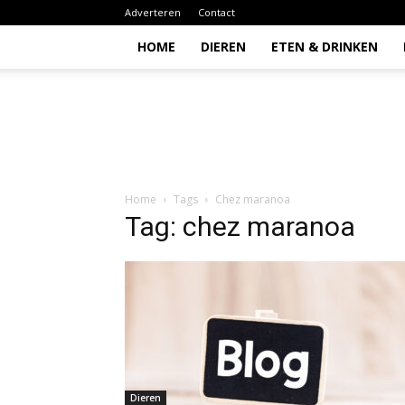
Adverteren
Contact
HOME
DIEREN
ETEN & DRINKEN
Todio
Home
Tags
Chez maranoa
Tag: chez maranoa
Dieren