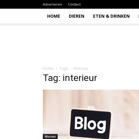
Adverteren
Contact
HOME
DIEREN
ETEN & DRINKEN
Todio
Home
Tags
Interieur
Tag: interieur
Wonen