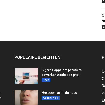
F
C
p
G
POPULAIRE BERICHTEN
P
6 gratis apps om je foto te
C
bewerken zoals een pro!
G
Tech
R
Z
n
Herpesvirus in de neus
er
Gezondheid
E