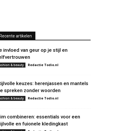
Recente artikelen
e invloed van geur op je stijl en
elfvertrouwen
Redactie Todio.nl
ashion & beauty
tijlvolle keuzes: herenjassen en mantels
ie spreken zonder woorden
Redactie Todio.nl
ashion & beauty
lim combineren: essentials voor een
tijlvolle en fuionele kledingkast