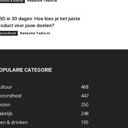
Redactie Todio.nl
ashion & beauty
BD in 30 dagen: Hoe kies je het juiste
roduct voor jouw doelen?
Redactie Todio.nl
ezondheid
OPULAIRE CATEGORIE
ultuur
468
ezondheid
447
eizen
250
akelijk
248
ten & drinken
195