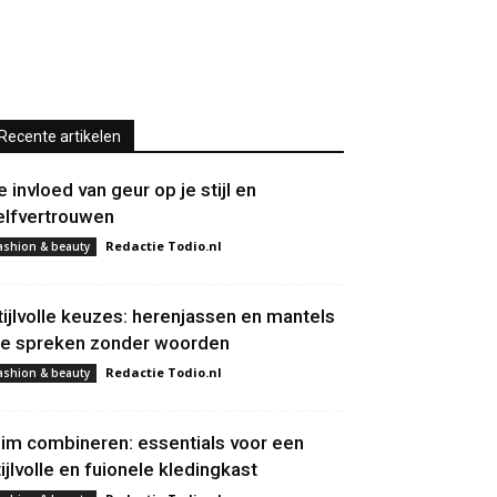
Recente artikelen
e invloed van geur op je stijl en
elfvertrouwen
Redactie Todio.nl
ashion & beauty
tijlvolle keuzes: herenjassen en mantels
ie spreken zonder woorden
Redactie Todio.nl
ashion & beauty
lim combineren: essentials voor een
tijlvolle en fuionele kledingkast