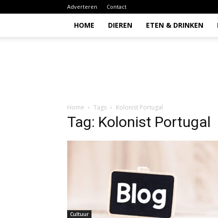
Adverteren
Contact
HOME
DIEREN
ETEN & DRINKEN
Todio
Home
Tags
Kolonist Portugal
Tag: Kolonist Portugal
Cultuur