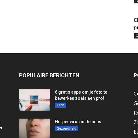
F
C
p
G
POPULAIRE BERICHTEN
P
6 gratis apps om je foto te
C
bewerken zoals een pro!
G
Tech
R
Z
n
Herpesvirus in de neus
er
Gezondheid
E