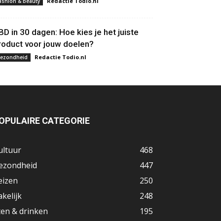
Redactie Todio.nl
ashion & beauty
BD in 30 dagen: Hoe kies je het juiste
roduct voor jouw doelen?
Redactie Todio.nl
ezondheid
OPULAIRE CATEGORIE
ultuur
468
ezondheid
447
eizen
250
akelijk
248
ten & drinken
195