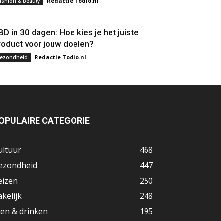
Redactie Todio.nl
ashion & beauty
BD in 30 dagen: Hoe kies je het juiste
roduct voor jouw doelen?
Redactie Todio.nl
ezondheid
OPULAIRE CATEGORIE
ultuur
468
ezondheid
447
eizen
250
akelijk
248
ten & drinken
195