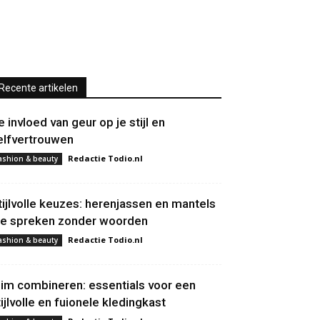
Recente artikelen
e invloed van geur op je stijl en
elfvertrouwen
Redactie Todio.nl
ashion & beauty
tijlvolle keuzes: herenjassen en mantels
ie spreken zonder woorden
Redactie Todio.nl
ashion & beauty
lim combineren: essentials voor een
tijlvolle en fuionele kledingkast