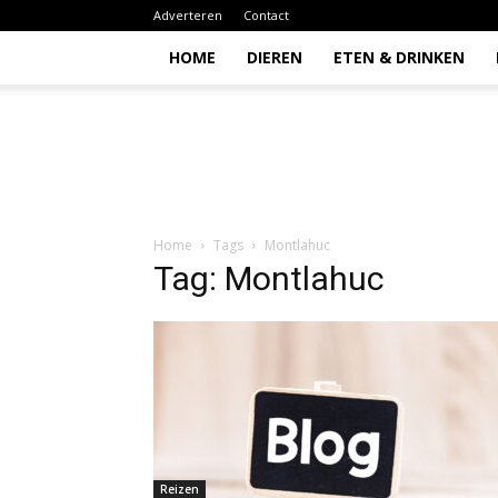
Adverteren
Contact
HOME
DIEREN
ETEN & DRINKEN
Todio
Home
Tags
Montlahuc
Tag: Montlahuc
Reizen