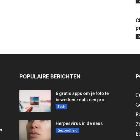
F
C
p
G
POPULAIRE BERICHTEN
P
6 gratis apps om je foto te
C
bewerken zoals een pro!
G
Tech
R
Z
n
Herpesvirus in de neus
er
Gezondheid
E