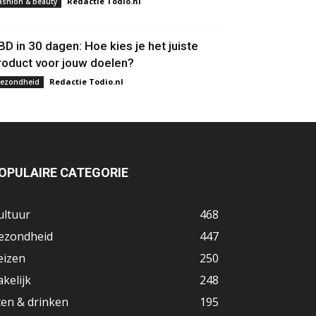
Redactie Todio.nl
ashion & beauty
BD in 30 dagen: Hoe kies je het juiste
roduct voor jouw doelen?
Redactie Todio.nl
ezondheid
OPULAIRE CATEGORIE
ultuur
468
ezondheid
447
eizen
250
akelijk
248
ten & drinken
195