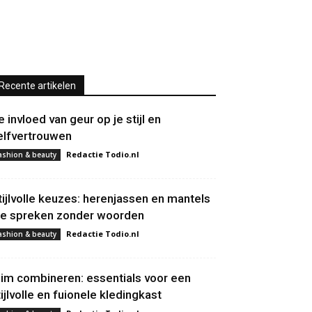
Recente artikelen
e invloed van geur op je stijl en
elfvertrouwen
Redactie Todio.nl
ashion & beauty
tijlvolle keuzes: herenjassen en mantels
ie spreken zonder woorden
Redactie Todio.nl
ashion & beauty
lim combineren: essentials voor een
tijlvolle en fuionele kledingkast