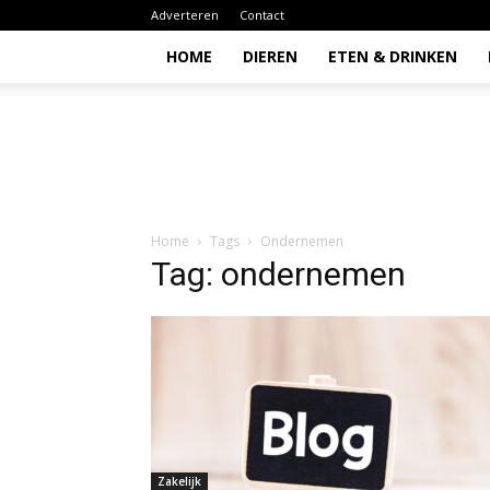
Adverteren
Contact
HOME
DIEREN
ETEN & DRINKEN
Todio
Home
Tags
Ondernemen
Tag: ondernemen
Zakelijk