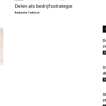
Delen als bedrijfsstrategie
Redactie Todio.nl
D
z
F
S
d
F
S
s