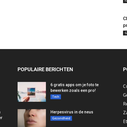
F
C
p
G
POPULAIRE BERICHTEN
P
6 gratis apps om je foto te
C
bewerken zoals een pro!
G
Tech
R
Z
n
Herpesvirus in de neus
er
Gezondheid
E