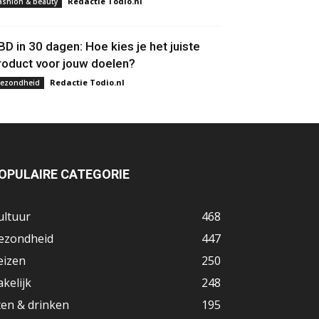
Redactie Todio.nl
ashion & beauty
BD in 30 dagen: Hoe kies je het juiste
roduct voor jouw doelen?
Redactie Todio.nl
ezondheid
OPULAIRE CATEGORIE
ultuur
468
ezondheid
447
eizen
250
akelijk
248
ten & drinken
195