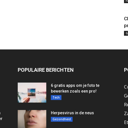
F
C
p
G
POPULAIRE BERICHTEN
P
6 gratis apps om je foto te
C
bewerken zoals een pro!
G
Tech
R
Z
n
Herpesvirus in de neus
er
Gezondheid
E