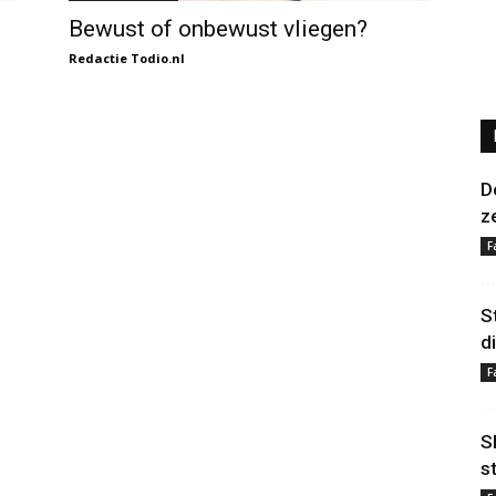
Bewust of onbewust vliegen?
Redactie Todio.nl
D
z
F
S
d
F
S
s