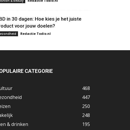
Redactie Todio.nl
ashion & beauty
BD in 30 dagen: Hoe kies je het juiste
roduct voor jouw doelen?
Redactie Todio.nl
ezondheid
OPULAIRE CATEGORIE
ultuur
468
ezondheid
447
eizen
250
akelijk
248
ten & drinken
195