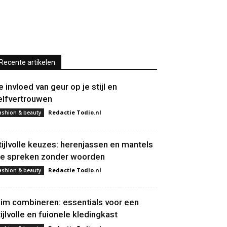
Recente artikelen
e invloed van geur op je stijl en
elfvertrouwen
Redactie Todio.nl
ashion & beauty
tijlvolle keuzes: herenjassen en mantels
ie spreken zonder woorden
Redactie Todio.nl
ashion & beauty
lim combineren: essentials voor een
tijlvolle en fuionele kledingkast