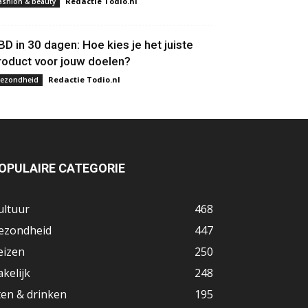
Redactie Todio.nl
ashion & beauty
BD in 30 dagen: Hoe kies je het juiste
roduct voor jouw doelen?
Redactie Todio.nl
ezondheid
OPULAIRE CATEGORIE
ultuur
468
ezondheid
447
eizen
250
akelijk
248
ten & drinken
195