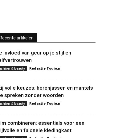
Recente artikelen
e invloed van geur op je stijl en
elfvertrouwen
Redactie Todio.nl
ashion & beauty
tijlvolle keuzes: herenjassen en mantels
ie spreken zonder woorden
Redactie Todio.nl
ashion & beauty
lim combineren: essentials voor een
tijlvolle en fuionele kledingkast