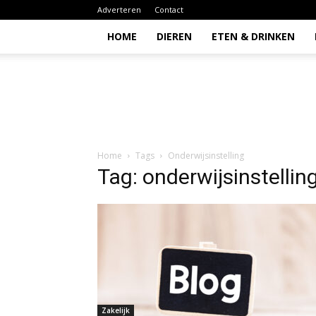
Adverteren
Contact
HOME
DIEREN
ETEN & DRINKEN
Todio
Home
Tags
Onderwijsinstelling
Tag: onderwijsinstellin
Zakelijk