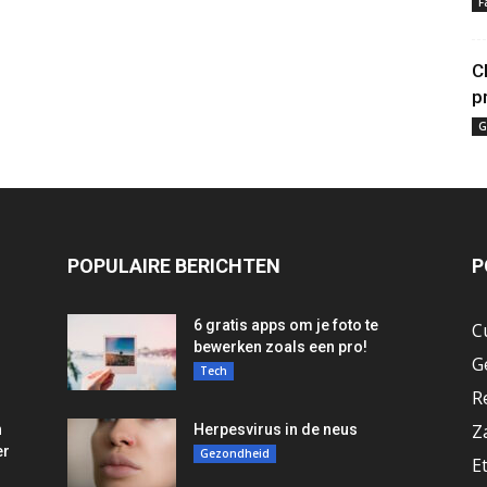
F
C
p
G
POPULAIRE BERICHTEN
P
6 gratis apps om je foto te
C
bewerken zoals een pro!
G
Tech
R
Z
n
Herpesvirus in de neus
er
Gezondheid
E