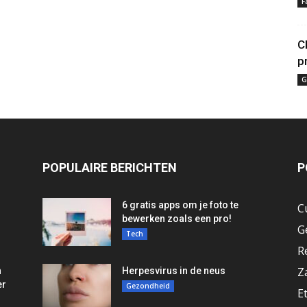
F
C
p
G
POPULAIRE BERICHTEN
P
6 gratis apps om je foto te
C
bewerken zoals een pro!
G
Tech
R
Z
n
Herpesvirus in de neus
er
Gezondheid
E