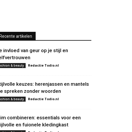
Recente artikelen
e invloed van geur op je stijl en
elfvertrouwen
Redactie Todio.nl
ashion & beauty
tijlvolle keuzes: herenjassen en mantels
ie spreken zonder woorden
Redactie Todio.nl
ashion & beauty
lim combineren: essentials voor een
tijlvolle en fuionele kledingkast