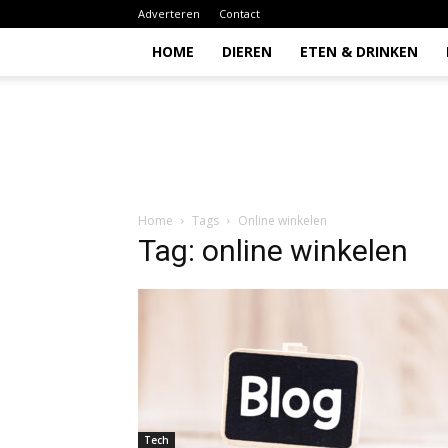
Adverteren
Contact
HOME
DIEREN
ETEN & DRINKEN
Todio
Home
Tags
Online winkelen
Tag: online winkelen
Tech