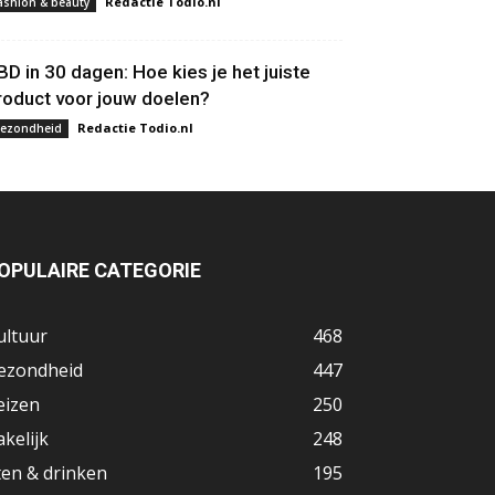
Redactie Todio.nl
ashion & beauty
BD in 30 dagen: Hoe kies je het juiste
roduct voor jouw doelen?
Redactie Todio.nl
ezondheid
OPULAIRE CATEGORIE
ultuur
468
ezondheid
447
eizen
250
akelijk
248
ten & drinken
195