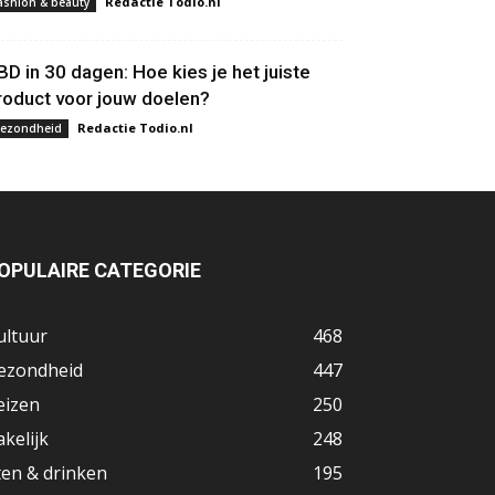
Redactie Todio.nl
ashion & beauty
BD in 30 dagen: Hoe kies je het juiste
roduct voor jouw doelen?
Redactie Todio.nl
ezondheid
OPULAIRE CATEGORIE
ultuur
468
ezondheid
447
eizen
250
akelijk
248
ten & drinken
195