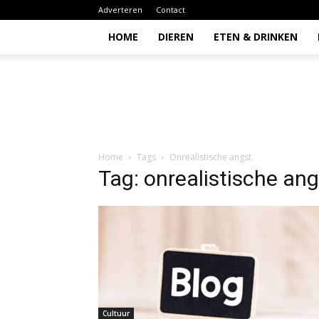
Adverteren
Contact
HOME
DIEREN
ETEN & DRINKEN
Todio
Home
Tags
Onrealistische angst.
Tag: onrealistische ang
Cultuur