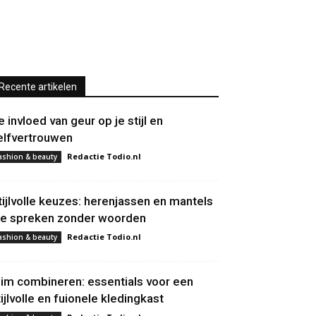
Recente artikelen
e invloed van geur op je stijl en
elfvertrouwen
Redactie Todio.nl
ashion & beauty
tijlvolle keuzes: herenjassen en mantels
ie spreken zonder woorden
Redactie Todio.nl
ashion & beauty
lim combineren: essentials voor een
tijlvolle en fuionele kledingkast