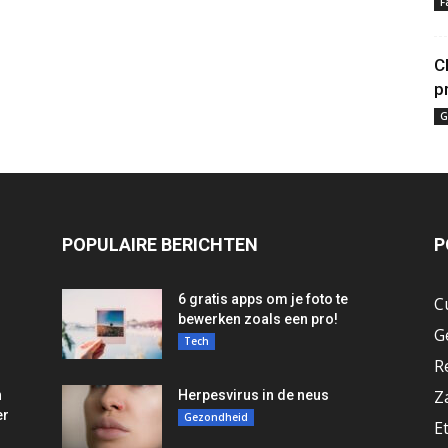
F
C
p
G
POPULAIRE BERICHTEN
P
6 gratis apps om je foto te
C
bewerken zoals een pro!
G
Tech
R
Z
n
Herpesvirus in de neus
er
Gezondheid
E