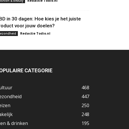
Redactie Todio.nl
ashion & beauty
BD in 30 dagen: Hoe kies je het juiste
roduct voor jouw doelen?
Redactie Todio.nl
ezondheid
OPULAIRE CATEGORIE
ultuur
468
ezondheid
447
eizen
250
akelijk
248
ten & drinken
195