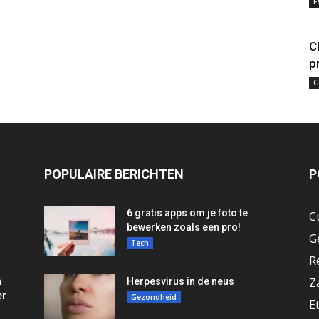
F
C
p
G
POPULAIRE BERICHTEN
P
6 gratis apps om je foto te
C
bewerken zoals een pro!
G
Tech
R
Z
n
Herpesvirus in de neus
er
Gezondheid
E