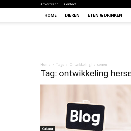
Adverteren
Contact
HOME
DIEREN
ETEN & DRINKEN
Todio
Home
Tags
Ontwikkeling hersenen
Tag: ontwikkeling hers
Cultuur