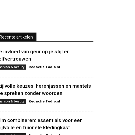
Recente artikelen
e invloed van geur op je stijl en
elfvertrouwen
Redactie Todio.nl
ashion & beauty
tijlvolle keuzes: herenjassen en mantels
ie spreken zonder woorden
Redactie Todio.nl
ashion & beauty
lim combineren: essentials voor een
tijlvolle en fuionele kledingkast