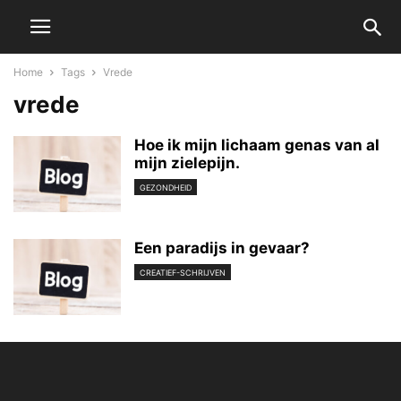
Home
Tags
Vrede
vrede
Hoe ik mijn lichaam genas van al
mijn zielepijn.
GEZONDHEID
Een paradijs in gevaar?
CREATIEF-SCHRIJVEN