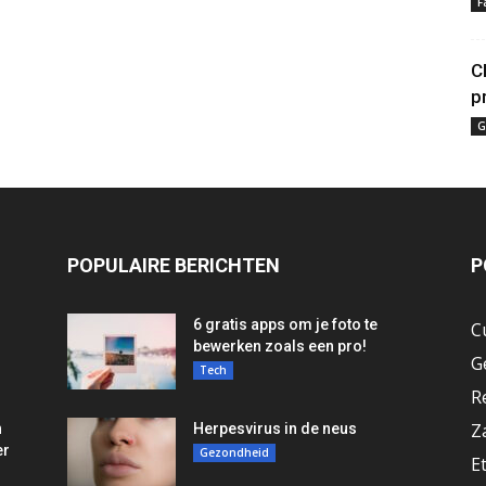
F
C
p
G
POPULAIRE BERICHTEN
P
6 gratis apps om je foto te
C
bewerken zoals een pro!
G
Tech
R
Z
n
Herpesvirus in de neus
er
Gezondheid
E