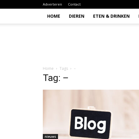
Adverteren
Contact
HOME
DIEREN
ETEN & DRINKEN
Todio
Home
Tags
–
Tag: –
nieuws