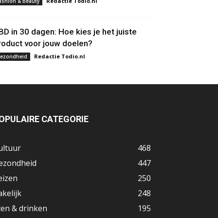
Redactie Todio.nl
ashion & beauty
BD in 30 dagen: Hoe kies je het juiste
roduct voor jouw doelen?
Redactie Todio.nl
ezondheid
OPULAIRE CATEGORIE
ultuur
468
ezondheid
447
eizen
250
akelijk
248
ten & drinken
195