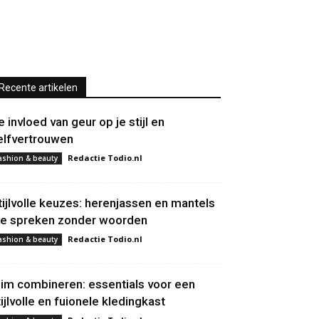
Recente artikelen
e invloed van geur op je stijl en
elfvertrouwen
Redactie Todio.nl
ashion & beauty
tijlvolle keuzes: herenjassen en mantels
ie spreken zonder woorden
Redactie Todio.nl
ashion & beauty
lim combineren: essentials voor een
tijlvolle en fuionele kledingkast