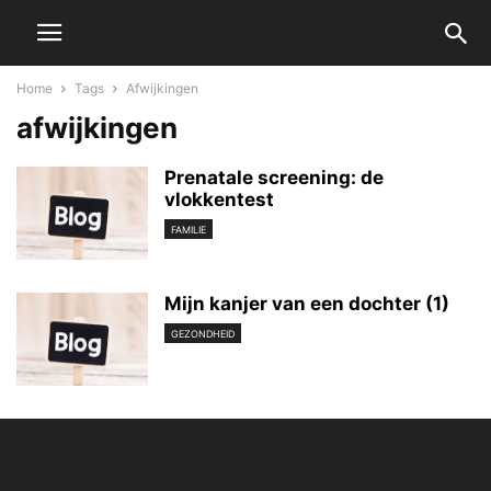
Home
Tags
Afwijkingen
afwijkingen
Prenatale screening: de
vlokkentest
FAMILIE
Mijn kanjer van een dochter (1)
GEZONDHEID