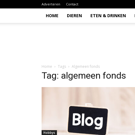
Adverteren
Contact
HOME
DIEREN
ETEN & DRINKEN
Todio
Home
Tags
Algemeen fonds
Tag: algemeen fonds
Hobbys