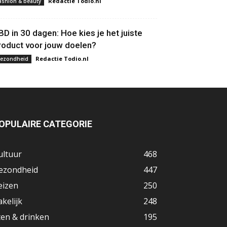
Redactie Todio.nl
ashion & beauty
BD in 30 dagen: Hoe kies je het juiste
roduct voor jouw doelen?
Redactie Todio.nl
ezondheid
OPULAIRE CATEGORIE
ultuur
468
ezondheid
447
eizen
250
akelijk
248
ten & drinken
195