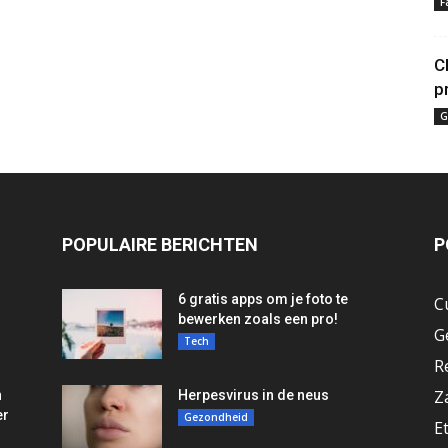
F
C
p
G
POPULAIRE BERICHTEN
P
6 gratis apps om je foto te
C
bewerken zoals een pro!
G
Tech
R
Z
n
Herpesvirus in de neus
er
Gezondheid
E