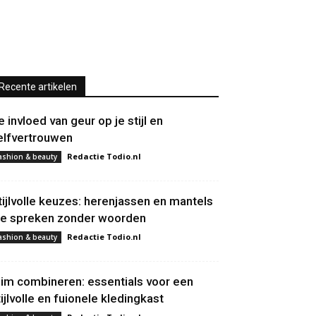
Recente artikelen
e invloed van geur op je stijl en
elfvertrouwen
Redactie Todio.nl
ashion & beauty
tijlvolle keuzes: herenjassen en mantels
ie spreken zonder woorden
Redactie Todio.nl
ashion & beauty
lim combineren: essentials voor een
tijlvolle en fuionele kledingkast