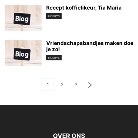
Recept koffielikeur, Tia Maria
HOBBYS
Vriendschapsbandjes maken doe
je zo!
HOBBYS
1
2
3
OVER ONS