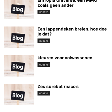
Entropia Universe: een MMO
zoals geen ander
HOBBYS
Een lappendeken breien, hoe doe
je dat?
HOBBYS
kleuren voor volwassenen
HOBBYS
Zes surebet risico’s
HOBBYS