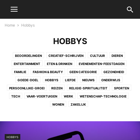
Home
Hobbys
HOBBYS
BEOORDELINGEN
CREATIEF-SCHRIJVEN
CULTUUR
DIEREN
ENTERTAINMENT
ETEN & DRINKEN
EVENEMENTEN-FEESTDAGEN
FAMILIE
FASHION & BEAUTY
GEEN CATEGORIE
GEZONDHEID
GOEDE-DOEL
HOBBYS
LIEFDE
NIEUWS
ONDERWIJS
PERSOONLIJKE-GROEI
REIZEN
RELIGIE-SPIRITUALITEIT
SPORTEN
TECH
VAAR-VOERTUIGEN
WERK
WETENSCHAP-TECHNOLOGIE
WONEN
ZAKELIJK
HOBBYS