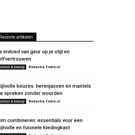
Recente artikelen
e invloed van geur op je stijl en
elfvertrouwen
Redactie Todio.nl
ashion & beauty
tijlvolle keuzes: herenjassen en mantels
ie spreken zonder woorden
Redactie Todio.nl
ashion & beauty
lim combineren: essentials voor een
tijlvolle en fuionele kledingkast