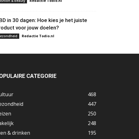
Redactie Todio.nl
ashion & beauty
BD in 30 dagen: Hoe kies je het juiste
roduct voor jouw doelen?
Redactie Todio.nl
ezondheid
OPULAIRE CATEGORIE
ultuur
468
ezondheid
447
eizen
250
akelijk
248
ten & drinken
195