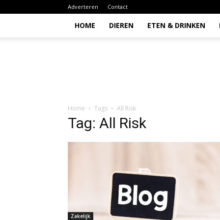
Adverteren
Contact
HOME
DIEREN
ETEN & DRINKEN
Todio
Home
Tags
All Risk
Tag: All Risk
Zakelijk