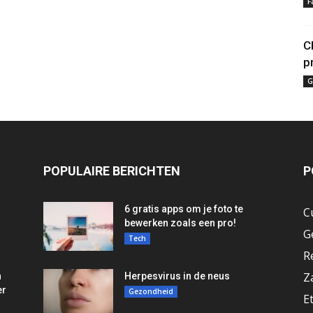
F
C
p
G
POPULAIRE BERICHTEN
P
6 gratis apps om je foto te
C
bewerken zoals een pro!
G
Tech
R
Z
n
Herpesvirus in de neus
er
Gezondheid
E