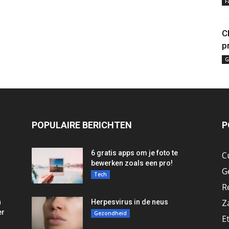
F
C
p
G
POPULAIRE BERICHTEN
P
6 gratis apps om je foto te
C
bewerken zoals een pro!
G
Tech
R
Z
n
Herpesvirus in de neus
er
Gezondheid
E