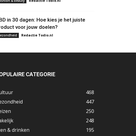
Redactie Todio.nl
ashion & beauty
BD in 30 dagen: Hoe kies je het juiste
roduct voor jouw doelen?
Redactie Todio.nl
ezondheid
OPULAIRE CATEGORIE
ultuur
468
ezondheid
447
eizen
250
akelijk
248
ten & drinken
195