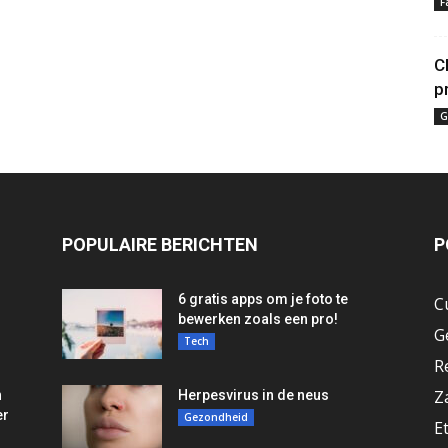
F
C
p
G
POPULAIRE BERICHTEN
P
6 gratis apps om je foto te
C
bewerken zoals een pro!
G
Tech
R
Z
n
Herpesvirus in de neus
er
Gezondheid
E