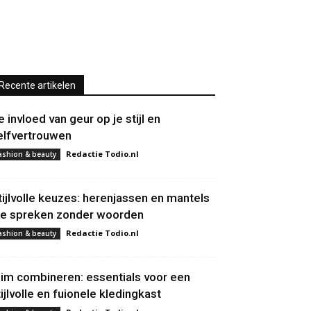
Recente artikelen
e invloed van geur op je stijl en
elfvertrouwen
Redactie Todio.nl
ashion & beauty
tijlvolle keuzes: herenjassen en mantels
ie spreken zonder woorden
Redactie Todio.nl
ashion & beauty
lim combineren: essentials voor een
tijlvolle en fuionele kledingkast