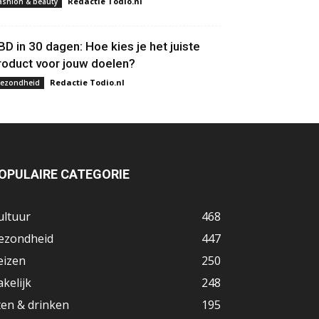
Redactie Todio.nl
ashion & beauty
BD in 30 dagen: Hoe kies je het juiste
roduct voor jouw doelen?
Redactie Todio.nl
ezondheid
OPULAIRE CATEGORIE
ultuur
468
ezondheid
447
eizen
250
akelijk
248
ten & drinken
195