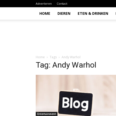
Adverteren
Contact
HOME
DIEREN
ETEN & DRINKEN
Todio
Home
Tags
Andy Warhol
Tag: Andy Warhol
Entertainment