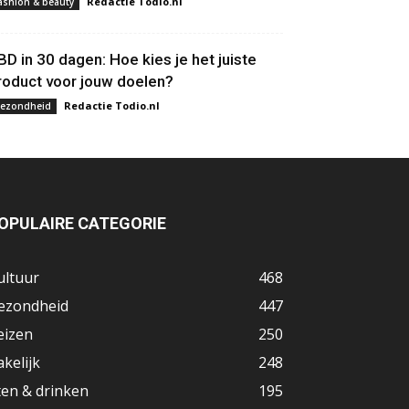
Redactie Todio.nl
ashion & beauty
BD in 30 dagen: Hoe kies je het juiste
roduct voor jouw doelen?
Redactie Todio.nl
ezondheid
OPULAIRE CATEGORIE
ultuur
468
ezondheid
447
eizen
250
akelijk
248
ten & drinken
195