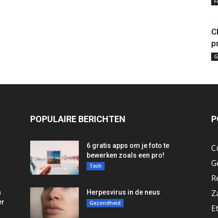
F
C
p
G
POPULAIRE BERICHTEN
P
6 gratis apps om je foto te
C
bewerken zoals een pro!
G
Tech
R
Z
n
Herpesvirus in de neus
er
Gezondheid
E