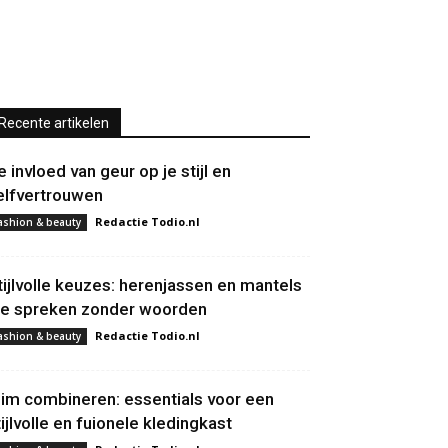
Recente artikelen
e invloed van geur op je stijl en
elfvertrouwen
Redactie Todio.nl
ashion & beauty
tijlvolle keuzes: herenjassen en mantels
ie spreken zonder woorden
Redactie Todio.nl
ashion & beauty
lim combineren: essentials voor een
tijlvolle en fuionele kledingkast