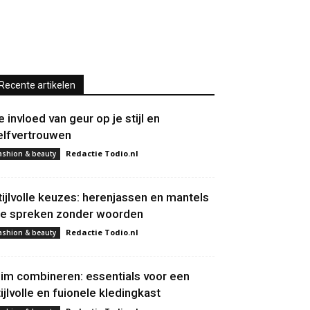
Recente artikelen
e invloed van geur op je stijl en
elfvertrouwen
Redactie Todio.nl
ashion & beauty
tijlvolle keuzes: herenjassen en mantels
ie spreken zonder woorden
Redactie Todio.nl
ashion & beauty
lim combineren: essentials voor een
tijlvolle en fuionele kledingkast