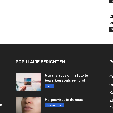
F
C
p
G
POPULAIRE BERICHTEN
P
6 gratis apps om je foto te
C
bewerken zoals een pro!
G
Tech
R
Z
n
Herpesvirus in de neus
er
Gezondheid
E