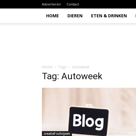
Adverteren
Contact
HOME
DIEREN
ETEN & DRINKEN
Todio
Home
Tags
Autoweek
Tag: Autoweek
creatief-schrijven