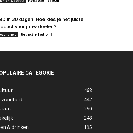
Redactie Todio.nl
ashion & beauty
BD in 30 dagen: Hoe kies je het juiste
roduct voor jouw doelen?
Redactie Todio.nl
ezondheid
OPULAIRE CATEGORIE
ultuur
468
ezondheid
447
eizen
250
akelijk
248
ten & drinken
195