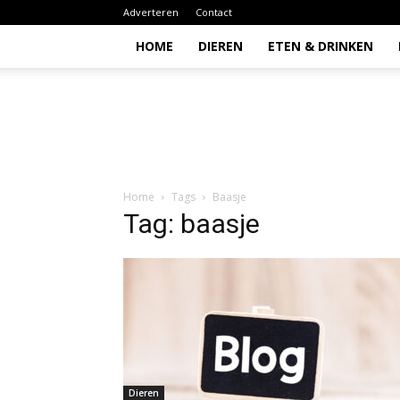
Adverteren
Contact
HOME
DIEREN
ETEN & DRINKEN
Todio
Home
Tags
Baasje
Tag: baasje
Dieren