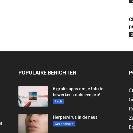
F
C
p
G
POPULAIRE BERICHTEN
P
6 gratis apps om je foto te
C
bewerken zoals een pro!
G
Tech
R
Z
n
Herpesvirus in de neus
er
Gezondheid
E