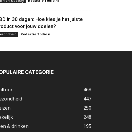
Redactie Todio.nl
ashion & beauty
BD in 30 dagen: Hoe kies je het juiste
roduct voor jouw doelen?
Redactie Todio.nl
ezondheid
OPULAIRE CATEGORIE
ultuur
468
ezondheid
447
eizen
250
akelijk
248
ten & drinken
195