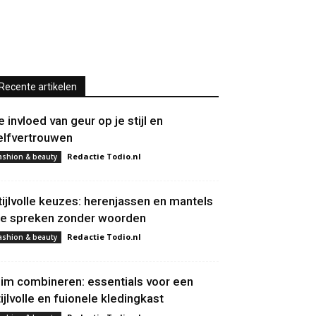
Recente artikelen
e invloed van geur op je stijl en
elfvertrouwen
Redactie Todio.nl
ashion & beauty
tijlvolle keuzes: herenjassen en mantels
ie spreken zonder woorden
Redactie Todio.nl
ashion & beauty
lim combineren: essentials voor een
tijlvolle en fuionele kledingkast