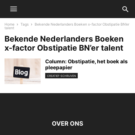
Home
Tags
Bekende Nederlanders Boeken x-factor Obstipatie BN’er
talent
Bekende Nederlanders Boeken
x-factor Obstipatie BN’er talent
Column: Obstipatie, het boek als
pleepapier
CREATIEF-SCHRIJVEN
OVER ONS