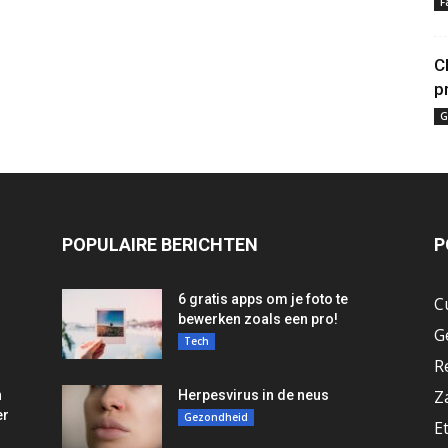
F
C
p
G
POPULAIRE BERICHTEN
P
6 gratis apps om je foto te
C
bewerken zoals een pro!
G
Tech
R
Z
n
Herpesvirus in de neus
er
Gezondheid
E