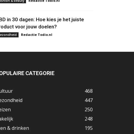
Redactie Todio.nl
ashion & beauty
BD in 30 dagen: Hoe kies je het juiste
roduct voor jouw doelen?
Redactie Todio.nl
ezondheid
OPULAIRE CATEGORIE
ultuur
468
ezondheid
447
eizen
250
akelijk
248
ten & drinken
195