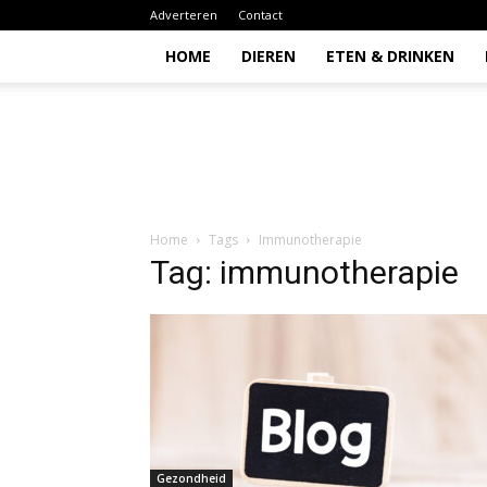
Adverteren
Contact
HOME
DIEREN
ETEN & DRINKEN
Todio
Home
Tags
Immunotherapie
Tag: immunotherapie
Gezondheid