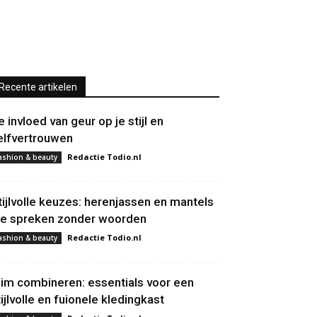
Recente artikelen
e invloed van geur op je stijl en
elfvertrouwen
Redactie Todio.nl
ashion & beauty
tijlvolle keuzes: herenjassen en mantels
ie spreken zonder woorden
Redactie Todio.nl
ashion & beauty
lim combineren: essentials voor een
tijlvolle en fuionele kledingkast