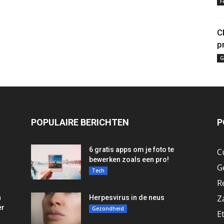
F
C
p
G
POPULAIRE BERICHTEN
P
6 gratis apps om je foto te
C
bewerken zoals een pro!
G
Tech
R
Z
n
Herpesvirus in de neus
er
Gezondheid
E