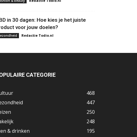
Redactie Todio.nl
ashion & beauty
BD in 30 dagen: Hoe kies je het juiste
roduct voor jouw doelen?
Redactie Todio.nl
ezondheid
OPULAIRE CATEGORIE
ultuur
468
ezondheid
447
eizen
250
akelijk
248
ten & drinken
195