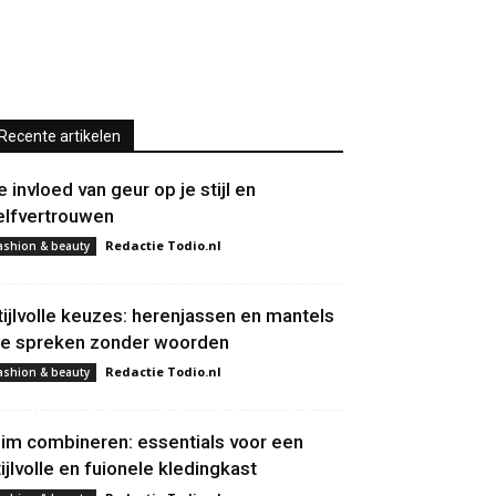
Recente artikelen
e invloed van geur op je stijl en
elfvertrouwen
Redactie Todio.nl
ashion & beauty
tijlvolle keuzes: herenjassen en mantels
ie spreken zonder woorden
Redactie Todio.nl
ashion & beauty
lim combineren: essentials voor een
tijlvolle en fuionele kledingkast