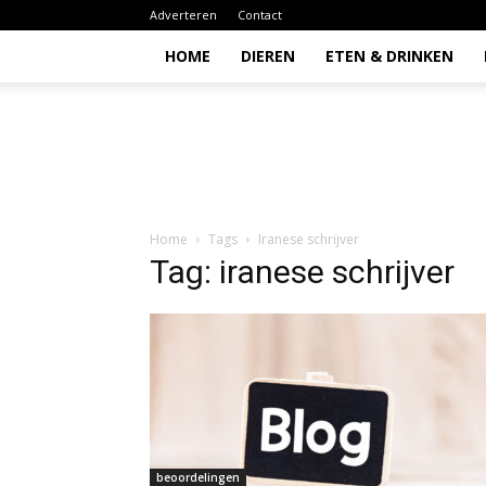
Adverteren
Contact
HOME
DIEREN
ETEN & DRINKEN
Todio
Home
Tags
Iranese schrijver
Tag: iranese schrijver
beoordelingen