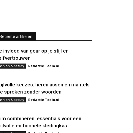
Recente artikelen
e invloed van geur op je stijl en
elfvertrouwen
Redactie Todio.nl
ashion & beauty
tijlvolle keuzes: herenjassen en mantels
ie spreken zonder woorden
Redactie Todio.nl
ashion & beauty
lim combineren: essentials voor een
tijlvolle en fuionele kledingkast