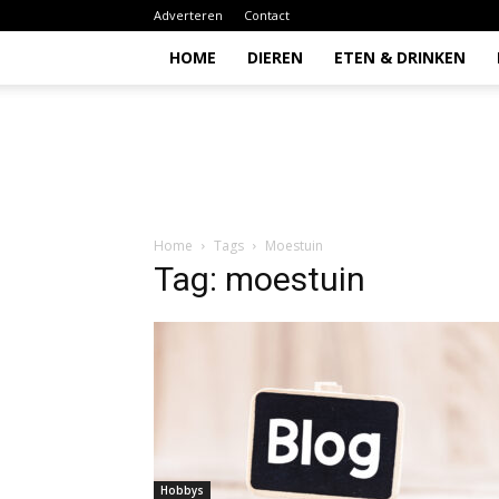
Adverteren
Contact
HOME
DIEREN
ETEN & DRINKEN
Todio
Home
Tags
Moestuin
Tag: moestuin
Hobbys