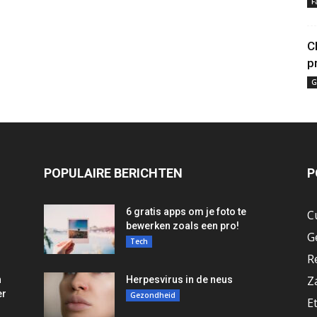
F
C
p
G
POPULAIRE BERICHTEN
P
6 gratis apps om je foto te
C
bewerken zoals een pro!
G
Tech
R
Z
n
Herpesvirus in de neus
er
Gezondheid
E