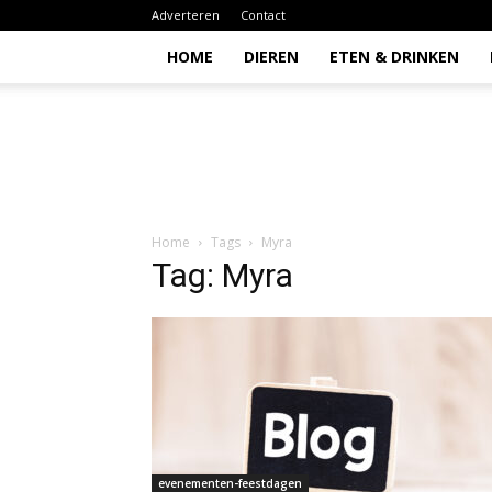
Adverteren
Contact
HOME
DIEREN
ETEN & DRINKEN
Todio
Home
Tags
Myra
Tag: Myra
evenementen-feestdagen