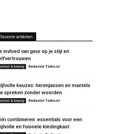
Recente artikelen
e invloed van geur op je stijl en
elfvertrouwen
Redactie Todio.nl
ashion & beauty
tijlvolle keuzes: herenjassen en mantels
ie spreken zonder woorden
Redactie Todio.nl
ashion & beauty
lim combineren: essentials voor een
tijlvolle en fuionele kledingkast