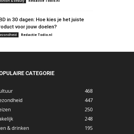
Redactie Todio.nl
ashion & beauty
BD in 30 dagen: Hoe kies je het juiste
roduct voor jouw doelen?
Redactie Todio.nl
ezondheid
OPULAIRE CATEGORIE
ultuur
468
ezondheid
447
eizen
250
akelijk
248
ten & drinken
195