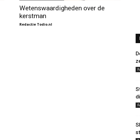
Wetenswaardigheden over de
kerstman
Redactie Todio.nl
D
z
F
S
d
F
S
s