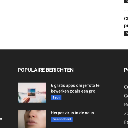
F
C
p
G
POPULAIRE BERICHTEN
P
6 gratis apps om je foto te
C
bewerken zoals een pro!
G
Tech
R
Z
n
Herpesvirus in de neus
er
Gezondheid
E