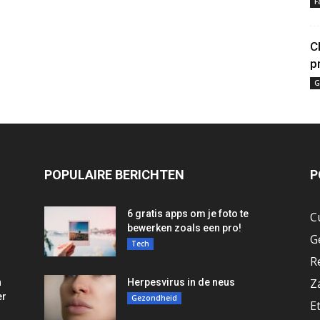
F
C
p
G
POPULAIRE BERICHTEN
P
6 gratis apps om je foto te
C
bewerken zoals een pro!
G
Tech
R
Z
n
Herpesvirus in de neus
er
Gezondheid
E