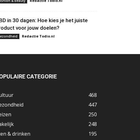
Redactie Todio.nl
ashion & beauty
BD in 30 dagen: Hoe kies je het juiste
roduct voor jouw doelen?
Redactie Todio.nl
ezondheid
OPULAIRE CATEGORIE
ultuur
468
ezondheid
447
eizen
250
akelijk
248
ten & drinken
195