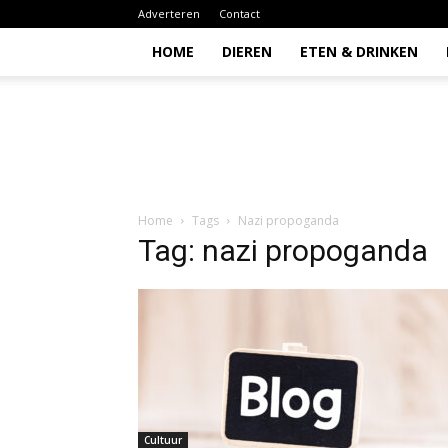
Adverteren
Contact
HOME
DIEREN
ETEN & DRINKEN
Todio
Home
Tags
Nazi propoganda
Tag: nazi propoganda
Cultuur