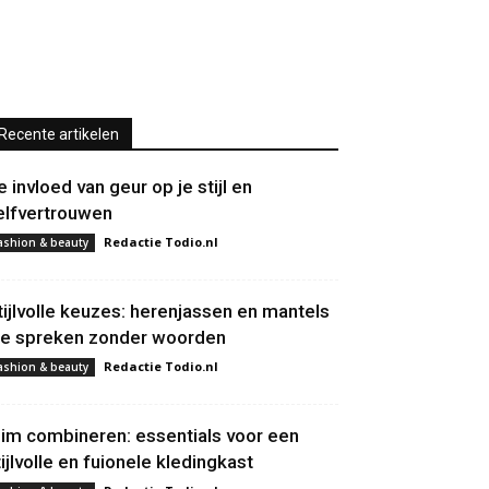
Recente artikelen
e invloed van geur op je stijl en
elfvertrouwen
Redactie Todio.nl
ashion & beauty
tijlvolle keuzes: herenjassen en mantels
ie spreken zonder woorden
Redactie Todio.nl
ashion & beauty
lim combineren: essentials voor een
tijlvolle en fuionele kledingkast