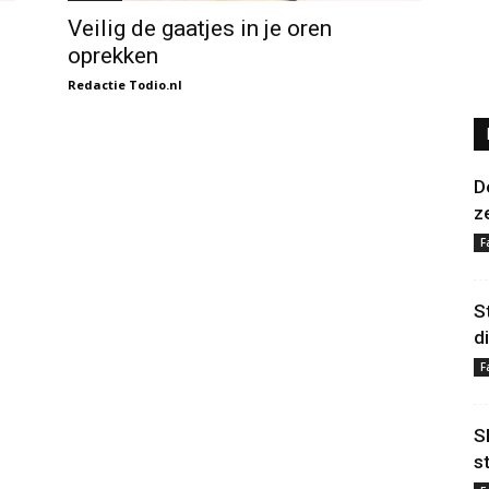
Veilig de gaatjes in je oren
oprekken
Redactie Todio.nl
D
z
F
S
d
F
S
s