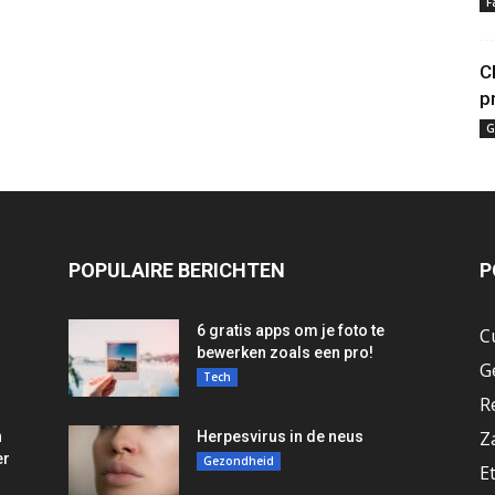
F
C
p
G
POPULAIRE BERICHTEN
P
6 gratis apps om je foto te
C
bewerken zoals een pro!
G
Tech
R
Z
n
Herpesvirus in de neus
er
Gezondheid
E