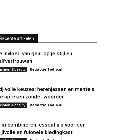
Recente artikelen
e invloed van geur op je stijl en
elfvertrouwen
Redactie Todio.nl
ashion & beauty
tijlvolle keuzes: herenjassen en mantels
ie spreken zonder woorden
Redactie Todio.nl
ashion & beauty
lim combineren: essentials voor een
tijlvolle en fuionele kledingkast