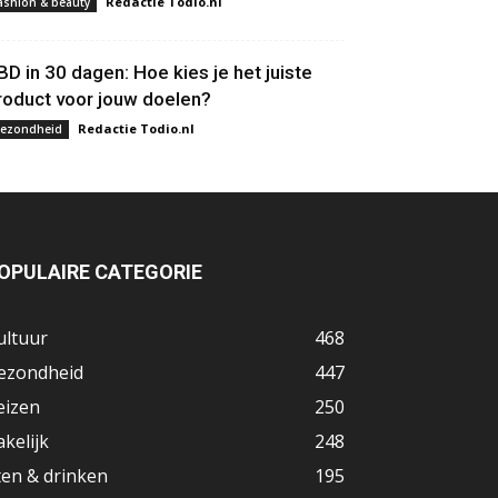
Redactie Todio.nl
ashion & beauty
BD in 30 dagen: Hoe kies je het juiste
roduct voor jouw doelen?
Redactie Todio.nl
ezondheid
OPULAIRE CATEGORIE
ultuur
468
ezondheid
447
eizen
250
akelijk
248
ten & drinken
195