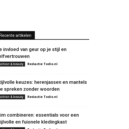
Recente artikelen
e invloed van geur op je stijl en
elfvertrouwen
Redactie Todio.nl
ashion & beauty
tijlvolle keuzes: herenjassen en mantels
ie spreken zonder woorden
Redactie Todio.nl
ashion & beauty
lim combineren: essentials voor een
tijlvolle en fuionele kledingkast