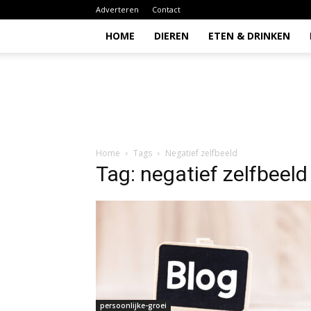
Adverteren
Contact
HOME
DIEREN
ETEN & DRINKEN
Todio
Home
Tags
Negatief zelfbeeld
Tag: negatief zelfbeeld
persoonlijke-groei