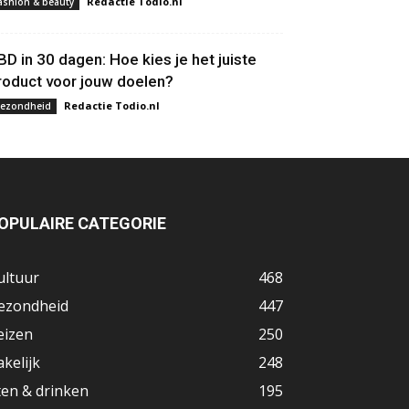
Redactie Todio.nl
ashion & beauty
BD in 30 dagen: Hoe kies je het juiste
roduct voor jouw doelen?
Redactie Todio.nl
ezondheid
OPULAIRE CATEGORIE
ultuur
468
ezondheid
447
eizen
250
akelijk
248
ten & drinken
195