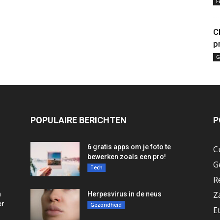
F
C
p
G
POPULAIRE BERICHTEN
P
6 gratis apps om je foto te
C
bewerken zoals een pro!
G
Tech
R
Z
n
Herpesvirus in de neus
er
Gezondheid
E