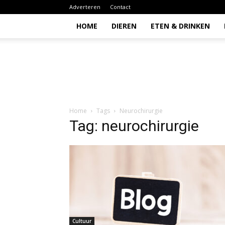
Adverteren
Contact
HOME
DIEREN
ETEN & DRINKEN
Todio
Home
Tags
Neurochirurgie
Tag: neurochirurgie
Cultuur