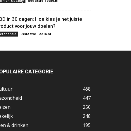
Redactie Todio.nl
ashion & beauty
BD in 30 dagen: Hoe kies je het juiste
roduct voor jouw doelen?
Redactie Todio.nl
ezondheid
OPULAIRE CATEGORIE
ultuur
468
ezondheid
447
eizen
250
akelijk
248
ten & drinken
195