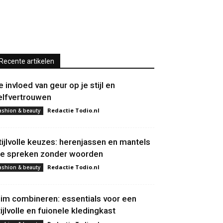
Recente artikelen
e invloed van geur op je stijl en
elfvertrouwen
Redactie Todio.nl
ashion & beauty
tijlvolle keuzes: herenjassen en mantels
ie spreken zonder woorden
Redactie Todio.nl
ashion & beauty
lim combineren: essentials voor een
tijlvolle en fuionele kledingkast