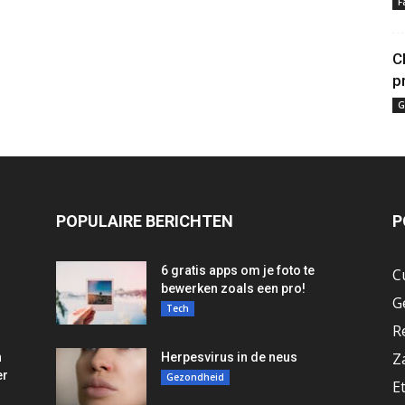
F
C
p
G
POPULAIRE BERICHTEN
P
6 gratis apps om je foto te
C
bewerken zoals een pro!
G
Tech
R
Z
n
Herpesvirus in de neus
er
Gezondheid
E