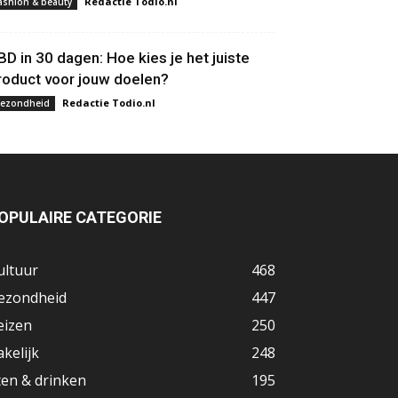
Redactie Todio.nl
ashion & beauty
BD in 30 dagen: Hoe kies je het juiste
roduct voor jouw doelen?
Redactie Todio.nl
ezondheid
OPULAIRE CATEGORIE
ultuur
468
ezondheid
447
eizen
250
akelijk
248
ten & drinken
195