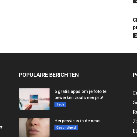
F
C
p
G
POPULAIRE BERICHTEN
P
6 gratis apps om je foto te
C
bewerken zoals een pro!
G
Tech
R
Z
n
Herpesvirus in de neus
er
Gezondheid
E