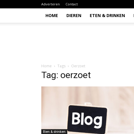
Adverteren
Contact
HOME
DIEREN
ETEN & DRINKEN
Todio
Home
Tags
Oerzoet
Tag: oerzoet
Eten & drinken