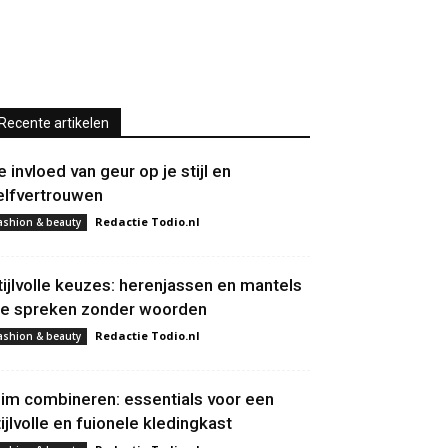
Recente artikelen
e invloed van geur op je stijl en
elfvertrouwen
Redactie Todio.nl
ashion & beauty
tijlvolle keuzes: herenjassen en mantels
ie spreken zonder woorden
Redactie Todio.nl
ashion & beauty
lim combineren: essentials voor een
tijlvolle en fuionele kledingkast