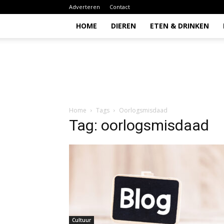
Adverteren
Contact
HOME
DIEREN
ETEN & DRINKEN
Todio
Home
Tags
Oorlogsmisdaad
Tag: oorlogsmisdaad
Cultuur