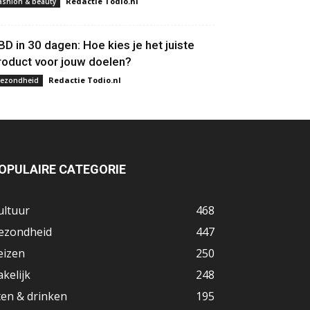
Redactie Todio.nl
ashion & beauty
BD in 30 dagen: Hoe kies je het juiste
roduct voor jouw doelen?
Redactie Todio.nl
ezondheid
OPULAIRE CATEGORIE
ultuur
468
ezondheid
447
eizen
250
akelijk
248
ten & drinken
195