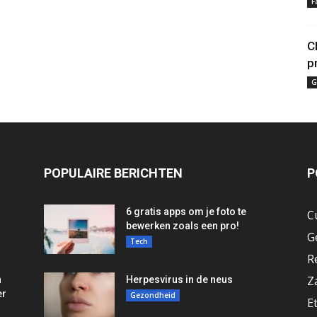
F
C
p
G
POPULAIRE BERICHTEN
P
6 gratis apps om je foto te
C
bewerken zoals een pro!
G
Tech
R
Z
n
Herpesvirus in de neus
er
Gezondheid
E