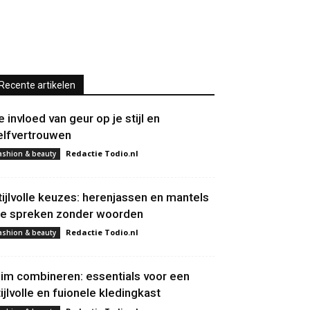
Recente artikelen
e invloed van geur op je stijl en
elfvertrouwen
Redactie Todio.nl
ashion & beauty
tijlvolle keuzes: herenjassen en mantels
ie spreken zonder woorden
Redactie Todio.nl
ashion & beauty
lim combineren: essentials voor een
tijlvolle en fuionele kledingkast