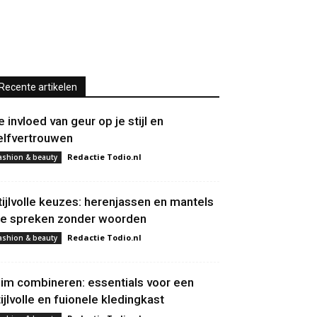
Recente artikelen
e invloed van geur op je stijl en
elfvertrouwen
Redactie Todio.nl
ashion & beauty
tijlvolle keuzes: herenjassen en mantels
ie spreken zonder woorden
Redactie Todio.nl
ashion & beauty
lim combineren: essentials voor een
tijlvolle en fuionele kledingkast