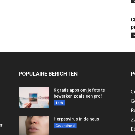
F
C
p
G
POPULAIRE BERICHTEN
P
6 gratis apps om je foto te
C
bewerken zoals een pro!
G
Tech
R
Z
n
Herpesvirus in de neus
er
Gezondheid
E