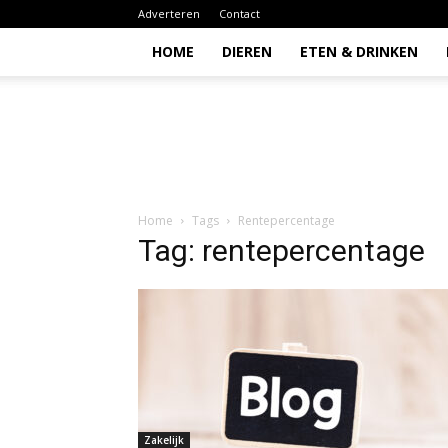
Adverteren
Contact
HOME
DIEREN
ETEN & DRINKEN
Todio
Home
Tags
Rentepercentage
Tag: rentepercentage
Zakelijk