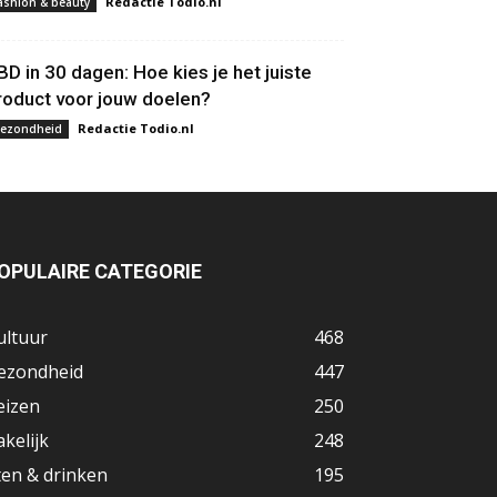
Redactie Todio.nl
ashion & beauty
BD in 30 dagen: Hoe kies je het juiste
roduct voor jouw doelen?
Redactie Todio.nl
ezondheid
OPULAIRE CATEGORIE
ultuur
468
ezondheid
447
eizen
250
akelijk
248
ten & drinken
195