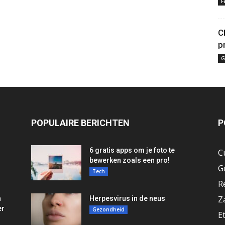
F
C
p
G
POPULAIRE BERICHTEN
P
6 gratis apps om je foto te
C
bewerken zoals een pro!
G
Tech
R
Z
n
Herpesvirus in de neus
er
Gezondheid
E