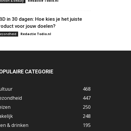
Redactie Todio.nl
ashion & beauty
BD in 30 dagen: Hoe kies je het juiste
roduct voor jouw doelen?
Redactie Todio.nl
ezondheid
OPULAIRE CATEGORIE
ultuur
468
ezondheid
447
eizen
250
akelijk
248
ten & drinken
195