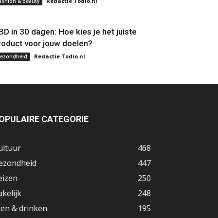
Redactie Todio.nl
ashion & beauty
BD in 30 dagen: Hoe kies je het juiste
roduct voor jouw doelen?
Redactie Todio.nl
ezondheid
OPULAIRE CATEGORIE
ultuur
468
ezondheid
447
eizen
250
akelijk
248
ten & drinken
195