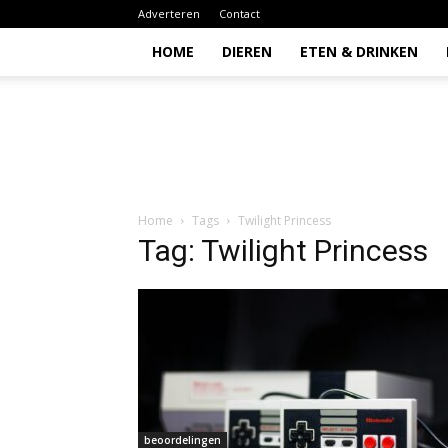
Adverteren
Contact
HOME
DIEREN
ETEN & DRINKEN
Todio
Home
Tags
Twilight Princess
Tag: Twilight Princess
beoordelingen