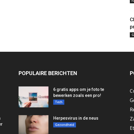
F
C
p
G
POPULAIRE BERICHTEN
P
6 gratis apps om je foto te
C
bewerken zoals een pro!
G
Tech
R
Z
n
Herpesvirus in de neus
er
Gezondheid
E