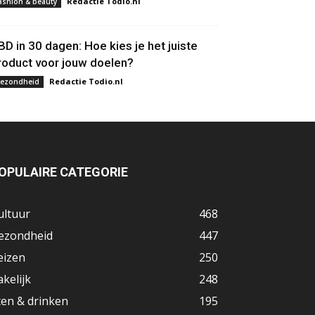
Redactie Todio.nl
ashion & beauty
BD in 30 dagen: Hoe kies je het juiste
roduct voor jouw doelen?
Redactie Todio.nl
ezondheid
OPULAIRE CATEGORIE
ultuur
468
ezondheid
447
eizen
250
akelijk
248
ten & drinken
195