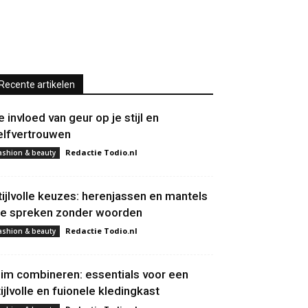
Recente artikelen
e invloed van geur op je stijl en
elfvertrouwen
Redactie Todio.nl
ashion & beauty
tijlvolle keuzes: herenjassen en mantels
ie spreken zonder woorden
Redactie Todio.nl
ashion & beauty
lim combineren: essentials voor een
tijlvolle en fuionele kledingkast