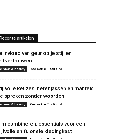
Recente artikelen
e invloed van geur op je stijl en
elfvertrouwen
Redactie Todio.nl
ashion & beauty
tijlvolle keuzes: herenjassen en mantels
ie spreken zonder woorden
Redactie Todio.nl
ashion & beauty
lim combineren: essentials voor een
tijlvolle en fuionele kledingkast