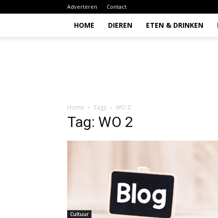
Adverteren
Contact
HOME
DIEREN
ETEN & DRINKEN
Todio
Home
Tags
WO 2
Tag: WO 2
Cultuur