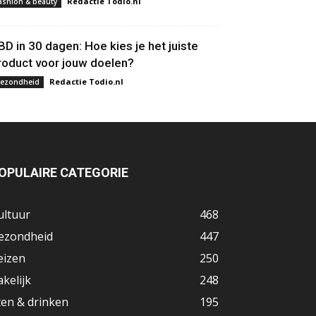
Redactie Todio.nl
ashion & beauty
BD in 30 dagen: Hoe kies je het juiste
roduct voor jouw doelen?
Redactie Todio.nl
ezondheid
OPULAIRE CATEGORIE
ultuur
468
ezondheid
447
eizen
250
akelijk
248
ten & drinken
195