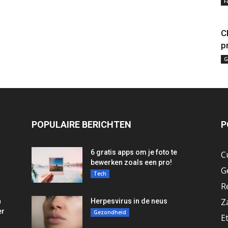
F
C
p
G
POPULAIRE BERICHTEN
P
6 gratis apps om je foto te
C
bewerken zoals een pro!
G
Tech
R
Z
n
Herpesvirus in de neus
er
Gezondheid
E