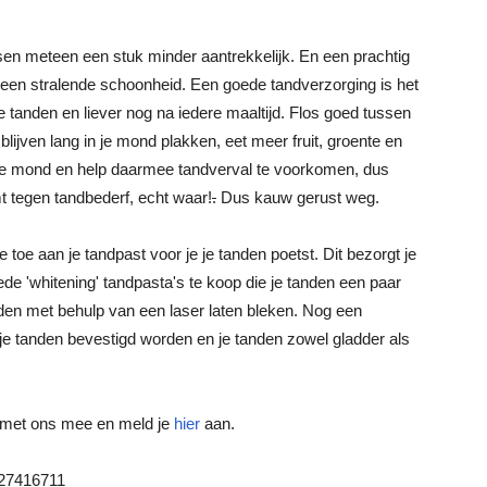
 meteen een stuk minder aantrekkelijk. En een prachtig
 een stralende schoonheid. Een goede tandverzorging is het
 tanden en liever nog na iedere maaltijd. Flos goed tussen
blijven lang in je mond plakken, eet meer fruit, groente en
n je mond en help daarmee tandverval te voorkomen, dus
 tegen tandbederf, echt waar!
.
Dus kauw gerust weg.
toe aan je tandpast voor je je tanden poetst. Dit bezorgt je
ede 'whitening' tandpasta's te koop die je tanden een paar
anden met behulp van een laser laten bleken. Nog een
 je tanden bevestigd worden en je tanden zowel gladder als
e met ons mee en meld je
hier
aan.
027416711