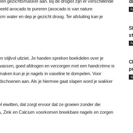
d
een gezichtsmasker aan. Bij de drogist zijn er verschillende
beeld avocado te pureren (avocado is van nature
F
 water en dep je gezicht droog. Ter afsluiting kan je
S
s
F
 stijlvol uitziet. Je handen spreken boekdelen over je
C
n wassen, goed afdrogen en verzorgen met een handcrème is
p
maken kun je je nagels in vaseline te dompelen. Voor
G
ndschoenen aan. Als je hiermee gaat slapen word je wakker
 eiwitten, dat zorgt ervoor dat ze groeien zonder die
e A, Zink en Calcium voorkomen breekbare nagels en zorgen