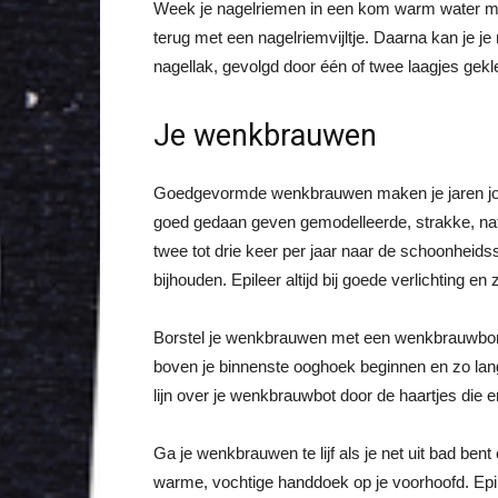
Week je nagelriemen in een kom warm water me
terug met een nagelriemvijltje. Daarna kan je j
nagellak, gevolgd door één of twee laagjes gekl
Je wenkbrauwen
Goedgevormde wenkbrauwen maken je jaren jonger
goed gedaan geven gemodelleerde, strakke, natu
twee tot drie keer per jaar naar de schoonheidss
bijhouden. Epileer altijd bij goede verlichting en
Borstel je wenkbrauwen met een wenkbrauwborst
boven je binnenste ooghoek beginnen en zo lang 
lijn over je wenkbrauwbot door de haartjes die 
Ga je wenkbrauwen te lijf als je net uit bad ben
warme, vochtige handdoek op je voorhoofd. Epile