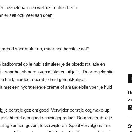
, een bezoek aan een wellnescentre of een
n er zelf ook veel aan doen.
ergrond voor make-up, maar hoe bereik je dat?
badborstel op je huid stimuleer je de bloedcirculatie en
k voor het afvoeren van gifstoffen uit je lijf. Door regelmatig
 je huid, hierdoor neemt je huid gemakkelijker
rt met een hydraterende crème of amandelolie voelt je huid
D
z
F
nig je eerst je gezicht goed. Verwijder eerst je oogmake-up
 gezicht met een goed reinigingsproduct. Daarna scrub je je
traling kunnen geven, te verwijderen. Spoel vervolgens met
S