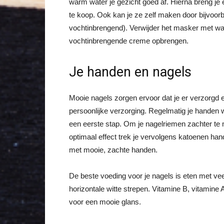
warm water je gezicht goed af. Hierna breng je 
te koop. Ook kan je ze zelf maken door bijvoor
vochtinbrengend). Verwijder het masker met warm
vochtinbrengende creme opbrengen.
Je handen en nagels
Mooie nagels zorgen ervoor dat je er verzorgd en
persoonlijke verzorging. Regelmatig je hande
een eerste stap. Om je nagelriemen zachter te 
optimaal effect trek je vervolgens katoenen ha
met mooie, zachte handen.
De beste voeding voor je nagels is eten met veel
horizontale witte strepen. Vitamine B, vitamin
voor een mooie glans.