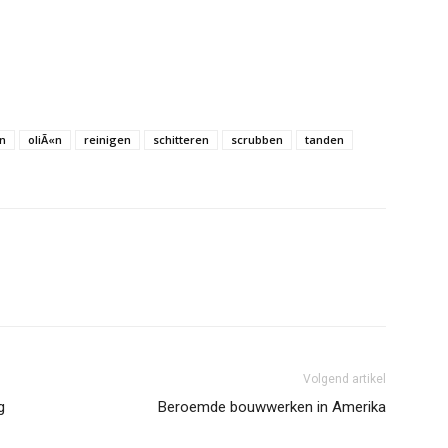
n
oliÃ«n
reinigen
schitteren
scrubben
tanden
Volgend artikel
g
Beroemde bouwwerken in Amerika