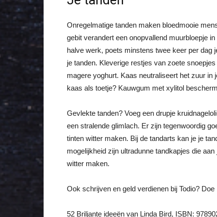
Je tanden
Onregelmatige tanden maken bloedmooie mensen
gebit verandert een onopvallend muurbloepje in
halve werk, poets minstens twee keer per dag je
je tanden. Kleverige restjes van zoete snoepjes 
magere yoghurt. Kaas neutraliseert het zuur i
kaas als toetje? Kauwgum met xylitol beschermt
Gevlekte tanden? Voeg een drupje kruidnagelolie 
een stralende glimlach. Er zijn tegenwoordig go
tinten witter maken. Bij de tandarts kan je je t
mogelijkheid zijn ultradunne tandkapjes die aan
witter maken.
Ook schrijven en geld verdienen bij Todio? Do
52 Briljante ideeën van Linda Bird, ISBN: 9789