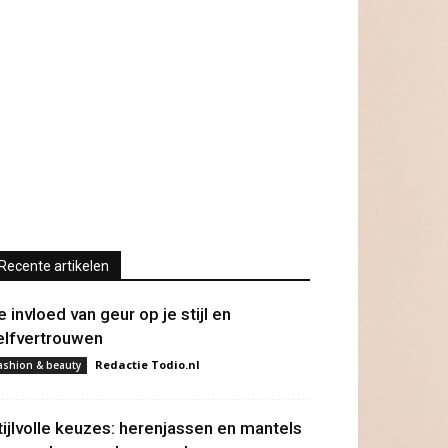
Recente artikelen
e invloed van geur op je stijl en
elfvertrouwen
Redactie Todio.nl
ashion & beauty
tijlvolle keuzes: herenjassen en mantels