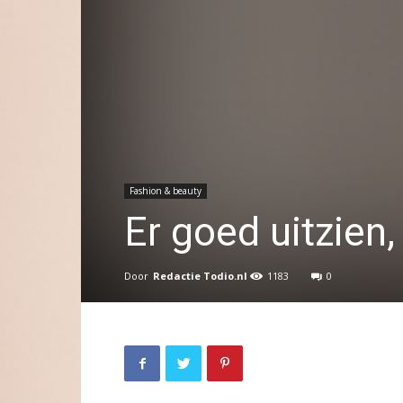
Fashion & beauty
Er goed uitzien,
Door
Redactie Todio.nl
1183
0