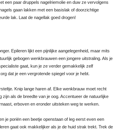
t een paar druppels nagelriemolie en duw ze vervolgens
e nagels gaan lakken met een basislak of doorzichtige
eurde lak. Laat de nagellak goed drogen!
. Epileren lijkt een pijnlijke aangelegenheid, maar mits
urlijk gebogen wenkbrauwen een jongere uitstraling. Als je
pecialiste gaat, kun je ze verder gemakkelijk zelf
 zorg dat je een vergrotende spiegel voor je hebt.
eltje. Knip lange haren af. Elke wenkbrauw moet recht
zijn als de breedte van je oog. Accentueer de natuurlijke
ernaast, erboven en eronder uitsteken weg te werken.
t en je poriën een beetje openstaan of leg eerst even een
ren gaat ook makkelijker als je de huid strak trekt. Trek de