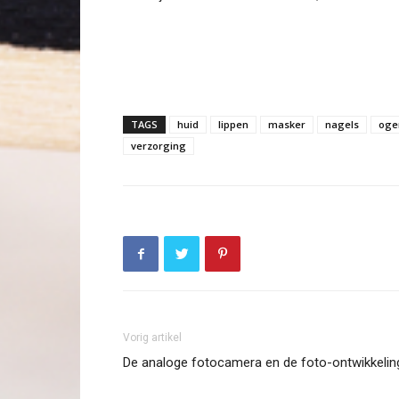
TAGS
huid
lippen
masker
nagels
oge
verzorging
Vorig artikel
De analoge fotocamera en de foto-ontwikkelin